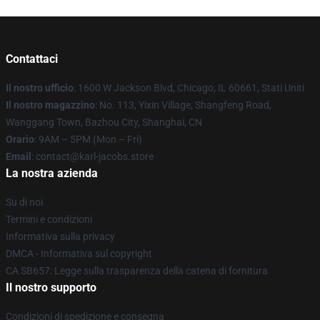
Contattaci
Il nostro ufficio
: 1600 W Jackson Blvd, Chicago, IL 60661, Stati Uniti
Il nostro magazzino
: No. 113, Yixin Village, Shangfeng Road,
Wanggang Town, Bazhou City, Shanghai, CN
Orario
: 9AM – 5PM (Mon – Fri)
Email
: contact@karl-jacobs.store
La nostra azienda
Su di noi
Termini e condizioni
Informativa sulla privacy
DMCA - Informativa sul copyright
CA SB657: Legge sulla trasparenza della catena di fornitura
Il nostro supporto
Condizioni di spedizione e consegna