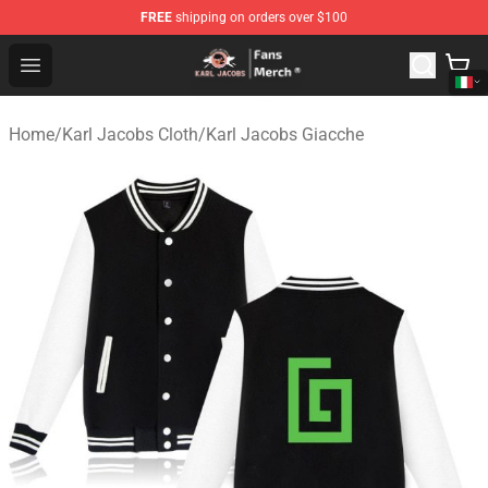
FREE
shipping on orders over $100
Karl Jacobs Store - Official Karl Jacobs Merchandise Sh
Open menu
Home
/
Karl Jacobs Cloth
/
Karl Jacobs Giacche