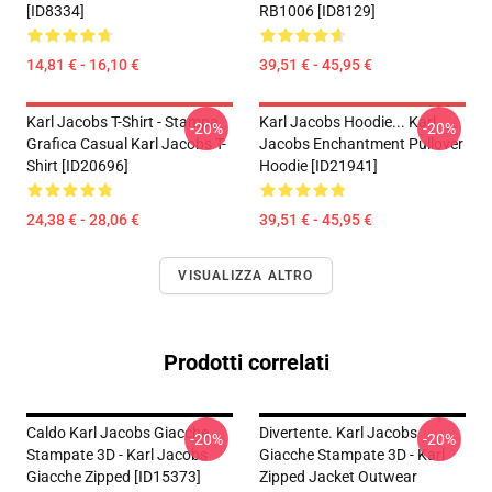
[ID8334]
RB1006 [ID8129]
14,81 € - 16,10 €
39,51 € - 45,95 €
Karl Jacobs T-Shirt - Stampa
Karl Jacobs Hoodie... Karl
-20%
-20%
Grafica Casual Karl Jacobs T-
Jacobs Enchantment Pullover
Shirt [ID20696]
Hoodie [ID21941]
24,38 € - 28,06 €
39,51 € - 45,95 €
VISUALIZZA ALTRO
Prodotti correlati
Caldo Karl Jacobs Giacche
Divertente. Karl Jacobs
-20%
-20%
Stampate 3D - Karl Jacobs
Giacche Stampate 3D - Karl
Giacche Zipped [ID15373]
Zipped Jacket Outwear