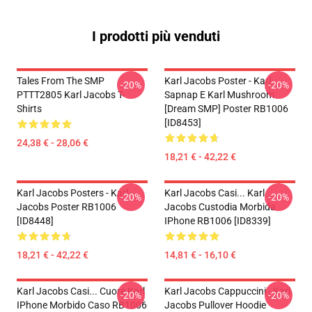
I prodotti più venduti
Tales From The SMP
Karl Jacobs Poster - Karl,
-20%
-20%
PTTT2805 Karl Jacobs T-
Sapnap E Karl Mushroom
Shirts
[Dream SMP] Poster RB1006
[ID8453]
24,38 € - 28,06 €
18,21 € - 42,22 €
Karl Jacobs Posters - Karl
Karl Jacobs Casi... Karl
-20%
-20%
Jacobs Poster RB1006
Jacobs Custodia Morbida
[ID8448]
IPhone RB1006 [ID8339]
18,21 € - 42,22 €
14,81 € - 16,10 €
Karl Jacobs Casi... Cuore Karl
Karl Jacobs Cappuccini - Karl
-20%
-20%
IPhone Morbido Caso RB1006
Jacobs Pullover Hoodie