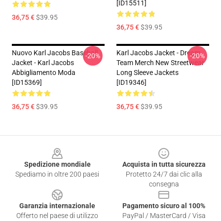
[ID15511]
36,75 €
$39.95
36,75 €
$39.95
Nuovo Karl Jacobs Baseball
Karl Jacobs Jacket - Dream
-20%
-20%
Jacket - Karl Jacobs
Team Merch New Streetwear
Abbigliamento Moda
Long Sleeve Jackets
[ID15369]
[ID19346]
36,75 €
$39.95
36,75 €
$39.95
Footer
Spedizione mondiale
Acquista in tutta sicurezza
Spediamo in oltre 200 paesi
Protetto 24/7 dai clic alla
consegna
Garanzia internazionale
Pagamento sicuro al 100%
Offerto nel paese di utilizzo
PayPal / MasterCard / Visa