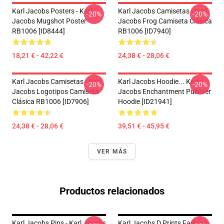
Karl Jacobs Posters - Karl
Karl Jacobs Camisetas - Karl
-20%
-20%
Jacobs Mugshot Poster
Jacobs Frog Camiseta Clásica
RB1006 [ID8444]
RB1006 [ID7940]
18,21 € - 42,22 €
24,38 € - 28,06 €
Karl Jacobs Camisetas - Karl
Karl Jacobs Hoodie... Karl
-20%
-20%
Jacobs Logotipos Camiseta
Jacobs Enchantment Pullover
Clásica RB1006 [ID7906]
Hoodie [ID21941]
24,38 € - 28,06 €
39,51 € - 45,95 €
VER MÁS
Productos relacionados
Karl Jacobs Pins - Karl Jacobs
Karl Jacobs D Prints Fashion