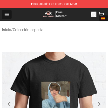
FREE
shipping on orders over $100
Karl Jacobs Store - Official Karl Jacobs Merchandise Sh
Open menu
Inicio
/
Colección especial