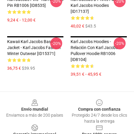
-20%
-20%
Pin RB1006 [ID8535]
Karl Jacobs Hoodies
[ID17137]
9,24 € - 12,00 €
40,02 €
$43.5
Kawaii Karl Jacobs Baseball
Karl Jacobs Hoodies -
-20%
-20%
Jacket - Karl Jacobs Fashion
Relación Con Karl Jacobs
Winter Outwear [ID15371]
Pullover Hoodie RB1006
[ID8104]
36,75 €
$39.95
39,51 € - 45,95 €
Footer
Envío mundial
Compra con confianza
Enviamos a más de 200 países
Protegido 24/7 desde los clics
hasta la entrega