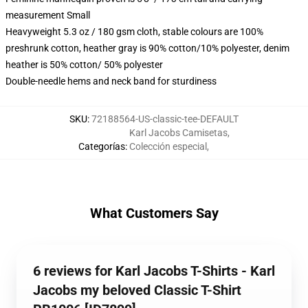
measurement Small
Heavyweight 5.3 oz / 180 gsm cloth, stable colours are 100%
preshrunk cotton, heather gray is 90% cotton/10% polyester, denim
heather is 50% cotton/ 50% polyester
Double-needle hems and neck band for sturdiness
SKU
:
72188564-US-classic-tee-DEFAULT
Karl Jacobs Camisetas
,
Categorías
:
Colección especial
,
What Customers Say
6 reviews for Karl Jacobs T-Shirts - Karl
Jacobs my beloved Classic T-Shirt