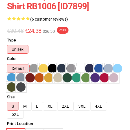
Shirt RB1006 [ID7899]
(6 customer reviews)
€30.48
€24.38
-20%
$26.50
Type
Unisex
Color
Default
Size
S
M
L
XL
2XL
3XL
4XL
5XL
Print Location