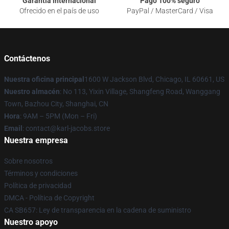
Garantía internacional
Pago 100% seguro
Ofrecido en el país de uso
PayPal / MasterCard / Visa
Contáctenos
Nuestra oficina principal
1600 W Jackson Blvd, Chicago, IL 60661, US
Nuestro almacén
: No 113, Yixin Village, Shangfeng Road, Wanggang
Town, Bazhou City, Shanghai, CN
Hora
: 9AM – 5PM (Mon – Fri)
Email
: contact@karl-jacobs.store
Nuestra empresa
Sobre nosotros
Términos y condiciones
Política de privacidad
DMCA - Política de Copyright
CA SB657: Ley de transparencia en la cadena de suministro
Nuestro apoyo