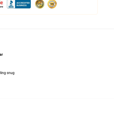
ar
eling snug