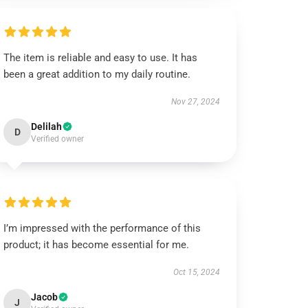
The item is reliable and easy to use. It has
been a great addition to my daily routine.
Nov 27, 2024
Delilah
D
Verified owner
I’m impressed with the performance of this
product; it has become essential for me.
Oct 15, 2024
Jacob
J