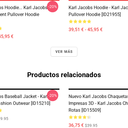
-20%
bs Hoodie... Karl Jacobs
Karl Jacobs Hoodie - Karl J
nt Pullover Hoodie
Pullover Hoodie [ID21955]
39,51 € - 45,95 €
45,95 €
VER MÁS
Productos relacionados
-20%
s Baseball Jacket - Karl
Nuevo Karl Jacobs Chaqueta
shion Outwear [ID15210]
Impresas 3D - Karl Jacobs C
Rotas [ID15509]
9.95
36,75 €
$39.95