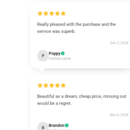
Really pleased with the purchase and the
service was superb.
Dec 3, 2024
Poppy
P
Verified owner
Beautiful as a dream, cheap price, missing out
would be a regret.
Nov 6, 2024
Brandon
B