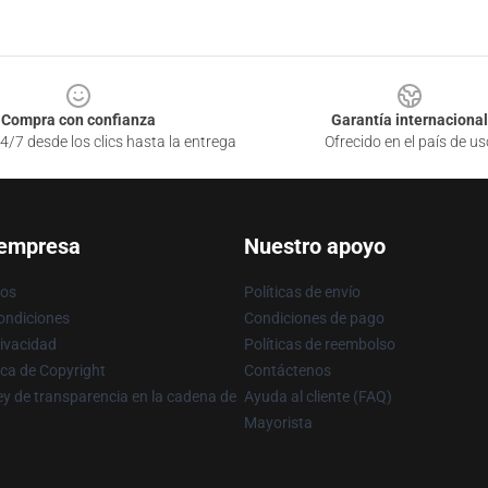
Compra con confianza
Garantía internacional
4/7 desde los clics hasta la entrega
Ofrecido en el país de us
 empresa
Nuestro apoyo
ros
Políticas de envío
ondiciones
Condiciones de pago
rivacidad
Políticas de reembolso
ica de Copyright
Contáctenos
y de transparencia en la cadena de
Ayuda al cliente (FAQ)
Mayorista