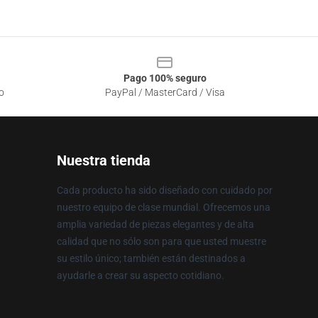
Pago 100% seguro
o
PayPal / MasterCard / Visa
Nuestra tienda
Cada producto ha sido diseñado con cuidado por
nuestro equipo de clase mundial. Ofrecemos una
amplia variedad de piezas elegantes y de alta
calidad que no sólo son para que usted muestre
su estilo único; también están destinados a
ayudarle a crear su aspecto cotidiano.