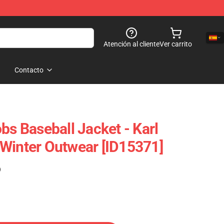
Atención al cliente
Ver carrito
Contacto
bs Baseball Jacket - Karl
Winter Outwear [ID15371]
)