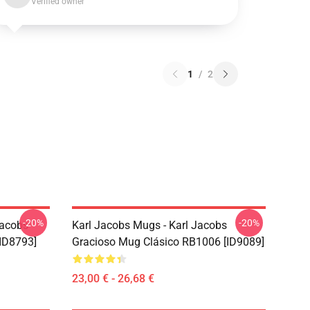
Verified owner
1
/
2
-20%
-20%
Jacobs
Karl Jacobs Mugs - Karl Jacobs
ID8793]
Gracioso Mug Clásico RB1006 [ID9089]
23,00 € - 26,68 €