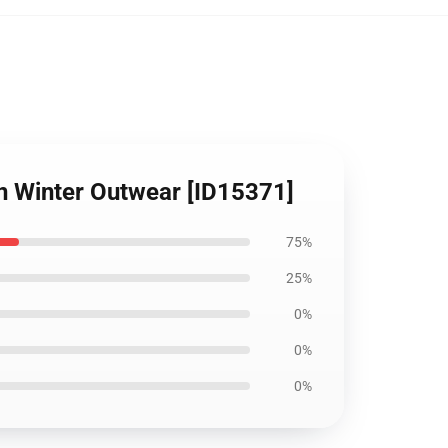
on Winter Outwear [ID15371]
75%
25%
0%
0%
0%