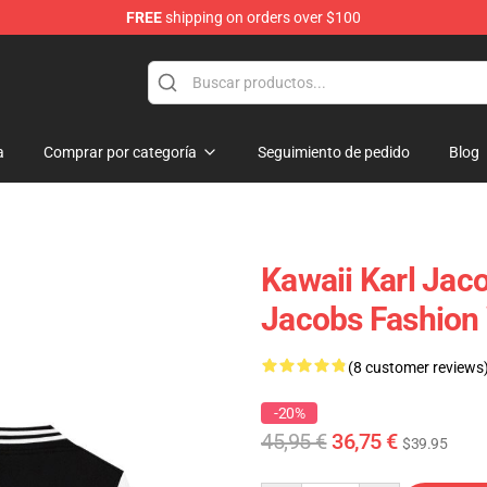
FREE
shipping on orders over $100
Shop
a
Comprar por categoría
Seguimiento de pedido
Blog
Kawaii Karl Jaco
Jacobs Fashion 
(8 customer reviews
-20%
45,95 €
36,75 €
$39.95