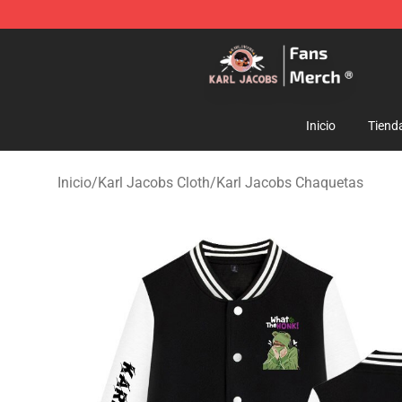
Karl Jacobs Store - Official Karl Jacobs Merchandise 
Inicio
Tiend
Inicio
/
Karl Jacobs Cloth
/
Karl Jacobs Chaquetas