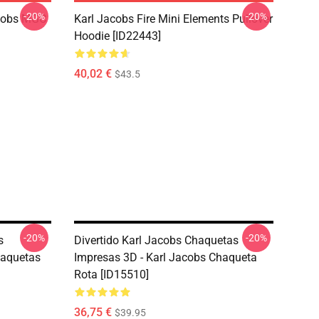
-20%
-20%
acobs MGC
Karl Jacobs Fire Mini Elements Pullover
Hoodie [ID22443]
40,02 €
$43.5
-20%
-20%
s
Divertido Karl Jacobs Chaquetas
haquetas
Impresas 3D - Karl Jacobs Chaqueta
Rota [ID15510]
36,75 €
$39.95