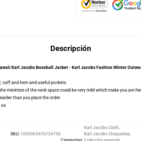
Descripción
awaii Karl Jacobs Baseball Jacket - Karl Jacobs Fashion Winter Outwe
ar, cuff and hem and useful pockets
 the minimize of the neck space could be very mild which make you are fe
earlier than you place the order.
 us.
Karl Jacobs Cloth
,
SKU
:
1005003476734756
Karl Jacobs Chaquetas
,
Categorías
:
Colección especial
,