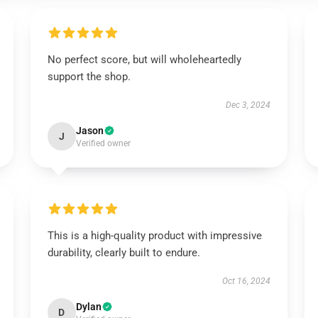
No perfect score, but will wholeheartedly
support the shop.
Dec 3, 2024
Jason
J
Verified owner
This is a high-quality product with impressive
durability, clearly built to endure.
Oct 16, 2024
Dylan
D