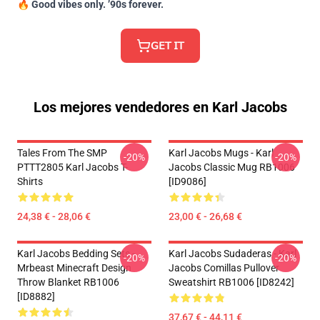
🔥
Good vibes only. ’90s forever.
𝖦𝖤𝖳 𝖨𝖳
Los mejores vendedores en Karl Jacobs
Tales From The SMP
Karl Jacobs Mugs - Karl
-20%
-20%
PTTT2805 Karl Jacobs T-
Jacobs Classic Mug RB1006
Shirts
[ID9086]
24,38 € - 28,06 €
23,00 € - 26,68 €
Karl Jacobs Bedding Sets -
Karl Jacobs Sudaderas - Karl
-20%
-20%
Mrbeast Minecraft Design
Jacobs Comillas Pullover
Throw Blanket RB1006
Sweatshirt RB1006 [ID8242]
[ID8882]
37,67 € - 44,11 €