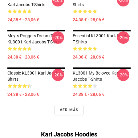
-20%
-20%
Karl Jacobs T-Shirts
Shirts
24,38 € - 28,06 €
24,38 € - 28,06 €
Mcyts Poggers Dream Team
Essential KL3001 Karl Jacobs
-20%
-20%
KL3001 Karl Jacobs T-Shirts
T-Shirts
24,38 € - 28,06 €
24,38 € - 28,06 €
Classic KL3001 Karl Jacobs T-
KL3001 My Beloved Karl
-20%
-20%
Shirts
Jacobs T-Shirts
24,38 € - 28,06 €
24,38 € - 28,06 €
VER MÁS
Karl Jacobs Hoodies