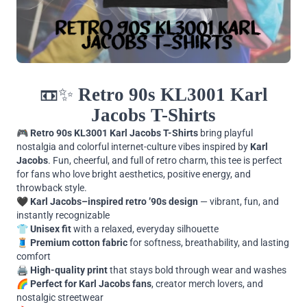
📼✨
Retro 90s KL3001 Karl
Jacobs T-Shirts
🎮
Retro 90s KL3001 Karl Jacobs T-Shirts
bring playful
nostalgia and colorful internet-culture vibes inspired by
Karl
Jacobs
. Fun, cheerful, and full of retro charm, this tee is perfect
for fans who love bright aesthetics, positive energy, and
throwback style.
🖤
Karl Jacobs–inspired retro ’90s design
— vibrant, fun, and
instantly recognizable
👕
Unisex fit
with a relaxed, everyday silhouette
🧵
Premium cotton fabric
for softness, breathability, and lasting
comfort
🖨️
High-quality print
that stays bold through wear and washes
🌈
Perfect for Karl Jacobs fans
, creator merch lovers, and
nostalgic streetwear