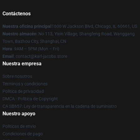
Contáctenos
Nuestra oficina principal
1600 W Jackson Blvd, Chicago, IL 60661, US
Nuestro almacén
: No 113, Yixin Village, Shangfeng Road, Wanggang
Town, Bazhou City, Shanghai, CN
Hora
: 9AM – 5PM (Mon – Fri)
Email
: contact@karl-jacobs.store
Nuestra empresa
Sobre nosotros
Términos y condiciones
Política de privacidad
DMCA - Política de Copyright
CA SB657: Ley de transparencia en la cadena de suministro
Nuestro apoyo
Políticas de envío
Condiciones de pago