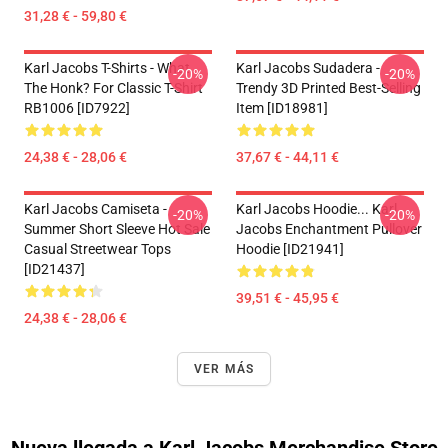
31,28 € - 59,80 €
Karl Jacobs T-Shirts - What
Karl Jacobs Sudadera -
-20%
-20%
The Honk? For Classic T-Shirt
Trendy 3D Printed Best-Selling
RB1006 [ID7922]
Item [ID18981]
24,38 € - 28,06 €
37,67 € - 44,11 €
Karl Jacobs Camiseta -
Karl Jacobs Hoodie... Karl
-20%
-20%
Summer Short Sleeve Hot Sale
Jacobs Enchantment Pullover
Casual Streetwear Tops
Hoodie [ID21941]
[ID21437]
39,51 € - 45,95 €
24,38 € - 28,06 €
VER MÁS