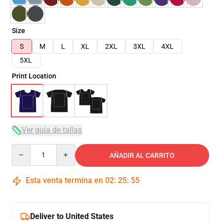
Size
S
M
L
XL
2XL
3XL
4XL
5XL
Print Location
Ver guía de tallas
Quantity
AÑADIR AL CARRITO
Esta venta termina en
02
:
25
:
54
Deliver to United States