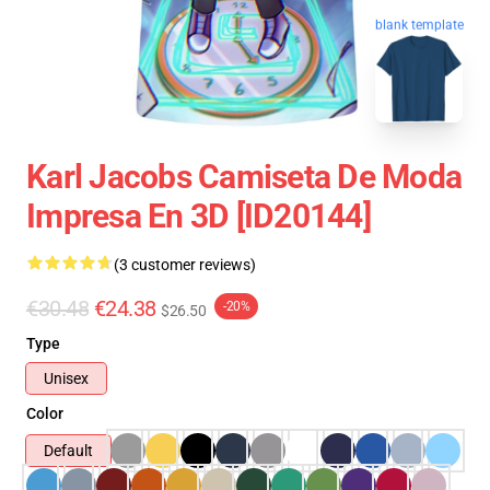
blank template
Karl Jacobs Camiseta De Moda
Impresa En 3D [ID20144]
(3 customer reviews)
€30.48
€24.38
-20%
$26.50
Type
Unisex
Color
Default