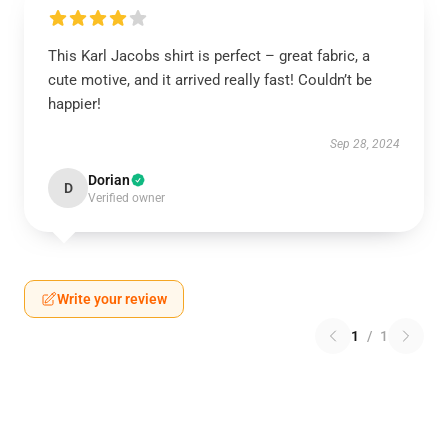
This Karl Jacobs shirt is perfect – great fabric, a
cute motive, and it arrived really fast! Couldn’t be
happier!
Sep 28, 2024
Dorian
D
Verified owner
Write your review
1
/
1