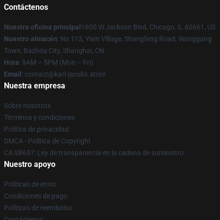
Contáctenos
Nuestra oficina principal
1600 W Jackson Blvd, Chicago, IL 60661, US
Nuestro almacén
: No 113, Yixin Village, Shangfeng Road, Wanggang
Town, Bazhou City, Shanghai, CN
Hora
: 9AM – 5PM (Mon – Fri)
Email
: contact@karl-jacobs.store
Nuestra empresa
Sobre nosotros
Términos y condiciones
Política de privacidad
DMCA - Política de Copyright
CA SB657: Ley de transparencia en la cadena de suministro
Nuestro apoyo
Políticas de envío
Condiciones de pago
Políticas de reembolso
Contáctenos