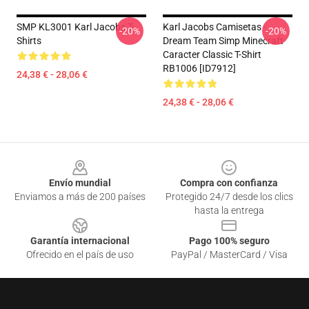
SMP KL3001 Karl Jacobs T-
Karl Jacobs Camisetas -
-20%
-20%
Shirts
Dream Team Simp Minecraft
Caracter Classic T-Shirt
RB1006 [ID7912]
24,38 € - 28,06 €
24,38 € - 28,06 €
Footer
Envío mundial
Compra con confianza
Enviamos a más de 200 países
Protegido 24/7 desde los clics
hasta la entrega
Garantía internacional
Pago 100% seguro
Ofrecido en el país de uso
PayPal / MasterCard / Visa