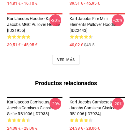
14,81 € - 16,10 €
39,51 € - 45,95 €
Karl Jacobs Hoodie - Karl
Karl Jacobs Fire Mini
-20%
-20%
Jacobs MGC Pullover Hoodie
Elements Pullover Hoodie
[ID21955]
[ID22443]
39,51 € - 45,95 €
40,02 €
$43.5
VER MÁS
Productos relacionados
Karl Jacobs Camisetas - Karl
Karl Jacobs Camisetas - Karl
-20%
-20%
Jacobs Camiseta Classic
Jacobs Camiseta Clásica
Selfie RB1006 [ID7938]
RB1006 [ID7924]
24,38 € - 28,06 €
24,38 € - 28,06 €