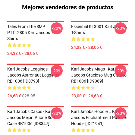
Mejores vendedores de productos
Tales From The SMP
Essential KL3001 Karl Jacobs
-20%
-20%
PTTT2805 Karl Jacobs T-
T-Shirts
Shirts
24,38 € - 28,06 €
24,38 € - 28,06 €
Karl Jacobs Leggings - Karl
Karl Jacobs Mugs - Karl
-20%
-20%
Jacobs Astronaut Leggings
Jacobs Gracioso Mug Clásico
RB1006 [ID8793]
RB1006 [ID9089]
26,63 €
$28.95
23,00 € - 26,68 €
Karl Jacobs Casos - Karl
Karl Jacobs Hoodie... Karl
-20%
-20%
Jacobs Mejor IPhone Soft
Jacobs Enchantment Pullover
Case RB1006 [ID8347]
Hoodie [ID21941]