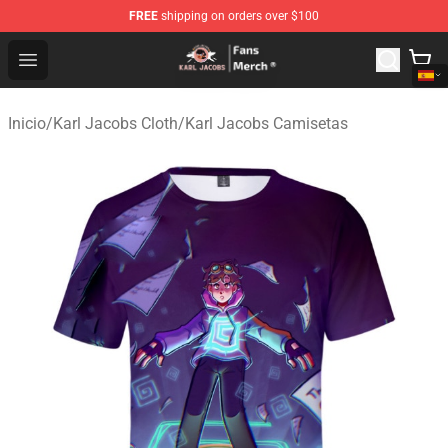
FREE
shipping on orders over $100
Karl Jacobs Store - Official Karl Jacobs Merchandise Sh
Open menu
Inicio
/
Karl Jacobs Cloth
/
Karl Jacobs Camisetas