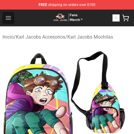
FREE
shipping on orders over $100
Karl Jacobs Store - Official Karl Jacobs Merchandise Sh
Open menu
Inicio
/
Karl Jacobs Accesorios
/
Karl Jacobs Mochilas