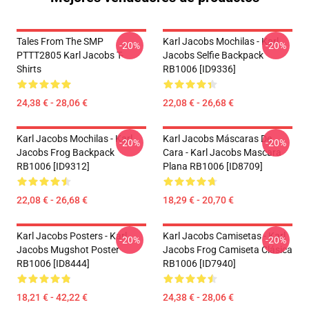
Tales From The SMP
Karl Jacobs Mochilas - Karl
-20%
-20%
PTTT2805 Karl Jacobs T-
Jacobs Selfie Backpack
Shirts
RB1006 [ID9336]
24,38 € - 28,06 €
22,08 € - 26,68 €
Karl Jacobs Mochilas - Karl
Karl Jacobs Máscaras De
-20%
-20%
Jacobs Frog Backpack
Cara - Karl Jacobs Mascara
RB1006 [ID9312]
Plana RB1006 [ID8709]
22,08 € - 26,68 €
18,29 € - 20,70 €
Karl Jacobs Posters - Karl
Karl Jacobs Camisetas - Karl
-20%
-20%
Jacobs Mugshot Poster
Jacobs Frog Camiseta Clásica
RB1006 [ID8444]
RB1006 [ID7940]
18,21 € - 42,22 €
24,38 € - 28,06 €