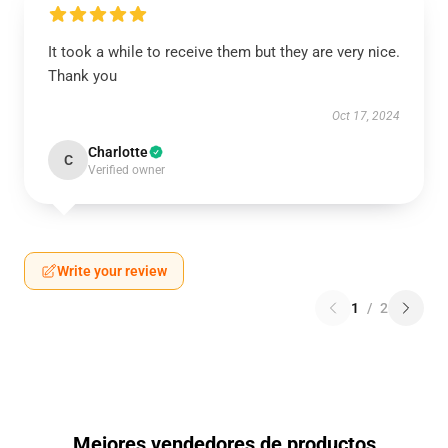
It took a while to receive them but they are very nice.
Thank you
Oct 17, 2024
Charlotte
C
Verified owner
Write your review
1
/
2
Mejores vendedores de productos