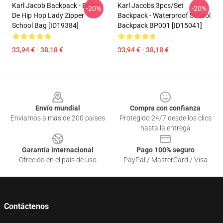
Karl Jacob Backpack - Bolsa
Karl Jacobs 3pcs/set
-20%
-20%
De Hip Hop Lady Zipper
Backpack - Waterproof School
School Bag [ID19384]
Backpack BP001 [ID15041]
33,94 € - 38,18 €
33,94 € - 38,18 €
Footer
Envío mundial
Compra con confianza
Enviamos a más de 200 países
Protegido 24/7 desde los clics
hasta la entrega
Garantía internacional
Pago 100% seguro
Ofrecido en el país de uso
PayPal / MasterCard / Visa
Contáctenos