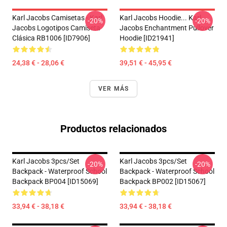
Karl Jacobs Camisetas - Karl
Karl Jacobs Hoodie... Karl
-20%
-20%
Jacobs Logotipos Camiseta
Jacobs Enchantment Pullover
Clásica RB1006 [ID7906]
Hoodie [ID21941]
24,38 € - 28,06 €
39,51 € - 45,95 €
VER MÁS
Productos relacionados
Karl Jacobs 3pcs/set
Karl Jacobs 3pcs/set
-20%
-20%
Backpack - Waterproof School
Backpack - Waterproof School
Backpack BP004 [ID15069]
Backpack BP002 [ID15067]
33,94 € - 38,18 €
33,94 € - 38,18 €