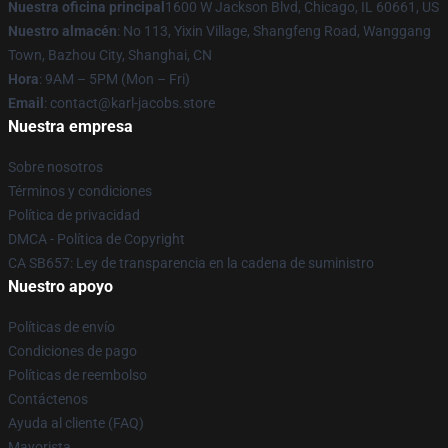
Nuestra oficina principal
1600 W Jackson Blvd, Chicago, IL 60661, US
Nuestro almacén
: No 113, Yixin Village, Shangfeng Road, Wanggang
Town, Bazhou City, Shanghai, CN
Hora
: 9AM – 5PM (Mon – Fri)
Email
: contact@karl-jacobs.store
Nuestra empresa
Sobre nosotros
Términos y condiciones
Política de privacidad
DMCA - Política de Copyright
CA SB657: Ley de transparencia en la cadena de suministro
Nuestro apoyo
Políticas de envío
Condiciones de pago
Políticas de reembolso
Contáctenos
Ayuda al cliente (FAQ)
Mayorista