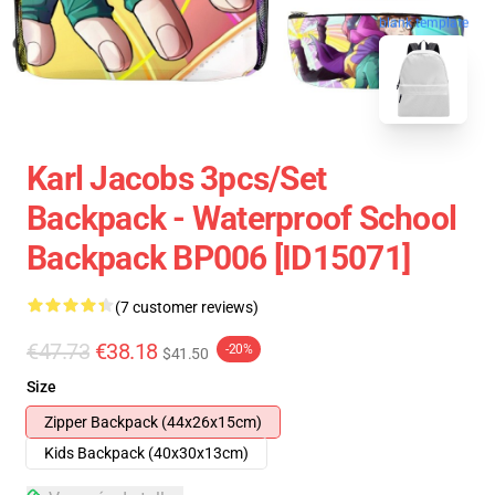
blank template
Karl Jacobs 3pcs/set
Backpack - Waterproof School
Backpack BP006 [ID15071]
(7 customer reviews)
€47.73
€38.18
-20%
$41.50
Size
Zipper Backpack (44x26x15cm)
Kids Backpack (40x30x13cm)