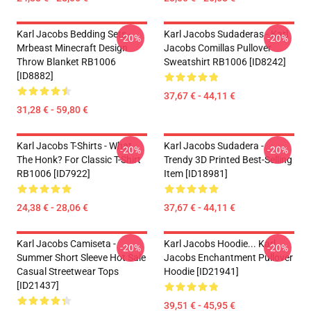
Karl Jacobs Bedding Sets -
Karl Jacobs Sudaderas - Karl
-20%
-20%
Mrbeast Minecraft Design
Jacobs Comillas Pullover
Throw Blanket RB1006
Sweatshirt RB1006 [ID8242]
[ID8882]
37,67 € - 44,11 €
31,28 € - 59,80 €
Karl Jacobs T-Shirts - What
Karl Jacobs Sudadera -
-20%
-20%
The Honk? For Classic T-Shirt
Trendy 3D Printed Best-Selling
RB1006 [ID7922]
Item [ID18981]
24,38 € - 28,06 €
37,67 € - 44,11 €
Karl Jacobs Camiseta -
Karl Jacobs Hoodie... Karl
-20%
-20%
Summer Short Sleeve Hot Sale
Jacobs Enchantment Pullover
Casual Streetwear Tops
Hoodie [ID21941]
[ID21437]
39,51 € - 45,95 €