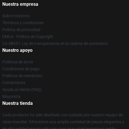
Nuestra empresa
Sobre nosotros
Términos y condiciones
Política de privacidad
DMCA - Política de Copyright
CA SB657: Ley de transparencia en la cadena de suministro
Nuestro apoyo
Políticas de envío
Condiciones de pago
Políticas de reembolso
Contáctenos
Ayuda al cliente (FAQ)
Mayorista
Nuestra tienda
Cada producto ha sido diseñado con cuidado por nuestro equipo de
clase mundial. Ofrecemos una amplia variedad de piezas elegantes y
de alta calidad que no sólo son para que usted muestre su estilo