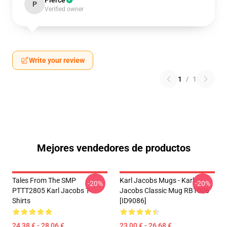
Pierce
P
Verified owner
Write your review
1
/
1
Mejores vendedores de productos
Tales From The SMP
Karl Jacobs Mugs - Karl
-20%
-20%
PTTT2805 Karl Jacobs T-
Jacobs Classic Mug RB1006
Shirts
[ID9086]
24,38 € - 28,06 €
23,00 € - 26,68 €