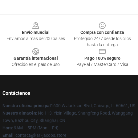
Footer
Envío mundial
Compra con confianza
Enviamos a más de 200 países
Protegido 24/7 desde los clics
hasta la entrega
Garantía internacional
Pago 100% seguro
Ofrecido en el país de uso
PayPal / MasterCard / Visa
Contáctenos
Nuestra oficina principal
1600 W Jackson Blvd, Chicago, IL 60661, US
Nuestro almacén
: No 113, Yixin Village, Shangfeng Road, Wanggang
Town, Bazhou City, Shanghai, CN
Hora
: 9AM – 5PM (Mon – Fri)
Email
: contact@karl-jacobs.store