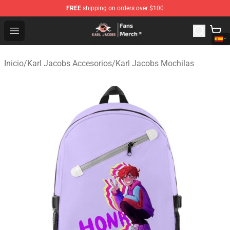
FREE
shipping on orders over $100
Karl Jacobs Store - Official Karl Jacobs Merchandise Sh
Open menu
Inicio
/
Karl Jacobs Accesorios
/
Karl Jacobs Mochilas