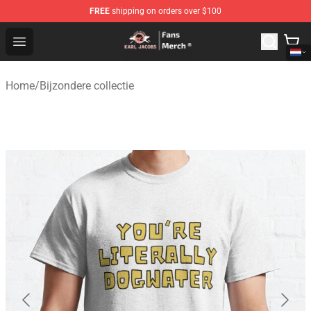
FREE
shipping on orders over $100
Karl Jacobs Store - Official Karl Jacobs Merchandise Sh
Open menu
Home
/
Bijzondere collectie