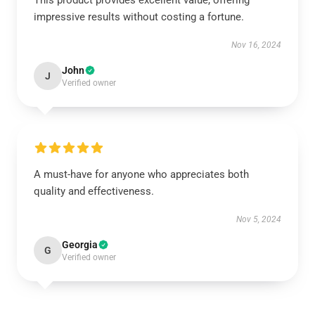
This product provides excellent value, offering
impressive results without costing a fortune.
Nov 16, 2024
John
J
Verified owner
A must-have for anyone who appreciates both
quality and effectiveness.
Nov 5, 2024
Georgia
G
Verified owner