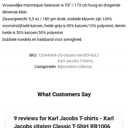
Vrouwelijke mannequin bewezen is 5'8" / 173 cm hoog en dragende
dimensie klein
Zwaargewicht 5,3 oz / 180 gm doek, stabiele kleuren zijn 100%
voorverstijfseld katoen, heide grijs is 90% katoen/10% polyester, denim
heide is 50% katoen/50% polyester
Dubbele noedels en halsband voor stevigheid
SKU
:
72044964-US-classic-tee-DEFAULT
Karl Jacobs T-shirts
,
Categorieën
:
Bijzondere collectie
,
What Customers Say
9 reviews for Karl Jacobs T-shirts - Karl
Jacobs citaten Classic T-Shirt RB1006