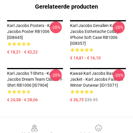
Gerelateerde producten
Karl Jacobs Posters - Karl
Karl Jacobs Gevallen Karl
-20%
-20%
Jacobs Poster RB1006
Jacobs Esthetische Collage
[ID8445]
IPhone Soft Case RB1006
[ID8357]
€ 18,21 - € 42,22
€ 14,81 - € 16,10
Karl Jacobs T-Shirts - Karl
Kawaii Karl Jacobs Baseball
-20%
-20%
Jacobs Dream Team Classic T-
Jacket - Karl Jacobs Fashion
Shirt RB1006 [ID7904]
Winter Outwear [ID15371]
€ 24,38 - € 28,06
€ 36,75
$39.95
Footer