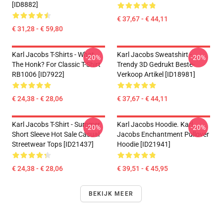
[ID8882]
€ 37,67 - € 44,11
€ 31,28 - € 59,80
Karl Jacobs T-Shirts - What
Karl Jacobs Sweatshirt -
-20%
-20%
The Honk? For Classic T-Shirt
Trendy 3D Gedrukt Beste-
RB1006 [ID7922]
Verkoop Artikel [ID18981]
€ 24,38 - € 28,06
€ 37,67 - € 44,11
Karl Jacobs T-Shirt - Summer
Karl Jacobs Hoodie. Karl
-20%
-20%
Short Sleeve Hot Sale Casual
Jacobs Enchantment Pullover
Streetwear Tops [ID21437]
Hoodie [ID21941]
€ 24,38 - € 28,06
€ 39,51 - € 45,95
BEKIJK MEER