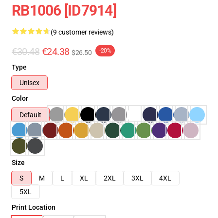
RB1006 [ID7914]
(9 customer reviews)
€30.48
€24.38
-20%
$26.50
Type
Unisex
Color
Default
Size
S
M
L
XL
2XL
3XL
4XL
5XL
Print Location