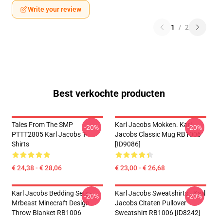
Write your review
1
/
2
Best verkochte producten
Tales From The SMP
Karl Jacobs Mokken. Karl
-20%
-20%
PTTT2805 Karl Jacobs T-
Jacobs Classic Mug RB1006
Shirts
[ID9086]
€ 24,38 - € 28,06
€ 23,00 - € 26,68
Karl Jacobs Bedding Sets -
Karl Jacobs Sweatshirts - Karl
-20%
-20%
Mrbeast Minecraft Design
Jacobs Citaten Pullover
Throw Blanket RB1006
Sweatshirt RB1006 [ID8242]