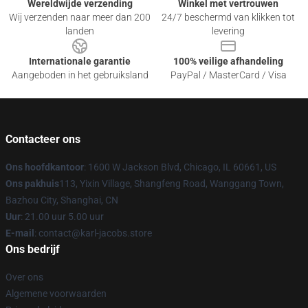
Wereldwijde verzending
Winkel met vertrouwen
Wij verzenden naar meer dan 200
24/7 beschermd van klikken tot
landen
levering
Internationale garantie
100% veilige afhandeling
Aangeboden in het gebruiksland
PayPal / MasterCard / Visa
Contacteer ons
Ons hoofdkantoor
: 1600 W Jackson Blvd, Chicago, IL 60661, US
Ons pakhuis
113, Yixin Village, Shangfeng Road, Wanggang Town,
Bazhou City, Shanghai, CN
Uur
: 21.00 uur 5.00 uur
E-mail
: contact@karl-jacobs.store
Ons bedrijf
Over ons
Algemene voorwaarden