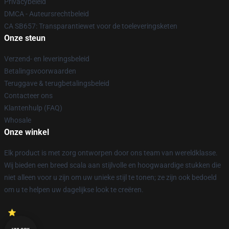
Privacybeleid
DMCA - Auteursrechtbeleid
CA SB657: Transparantiewet voor de toeleveringsketen
Onze steun
Verzend- en leveringsbeleid
Betalingsvoorwaarden
Teruggave & terugbetalingsbeleid
Contacteer ons
Klantenhulp (FAQ)
Whosale
Onze winkel
Elk product is met zorg ontworpen door ons team van wereldklasse.
Wij bieden een breed scala aan stijlvolle en hoogwaardige stukken die
niet alleen voor u zijn om uw unieke stijl te tonen; ze zijn ook bedoeld
om u te helpen uw dagelijkse look te creëren.