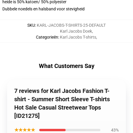
heide is 50% katoen/ 50% polyester
Dubbele noedels en halsband voor stevigheid
SKU
:
KARL-JACOBS-T-SHIRTS-25-DEFAULT
Karl Jacobs Doek
,
Categorieën
:
Karl Jacobs T-shirts
,
What Customers Say
7 reviews for Karl Jacobs Fashion T-
shirt - Summer Short Sleeve T-shirts
Hot Sale Casual Streetwear Tops
[ID21275]
★★★★★
43%