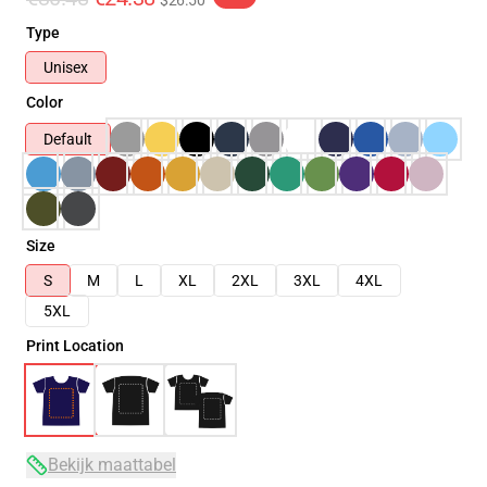
$26.50
Type
Unisex
Color
Default
Size
S
M
L
XL
2XL
3XL
4XL
5XL
Print Location
Bekijk maattabel