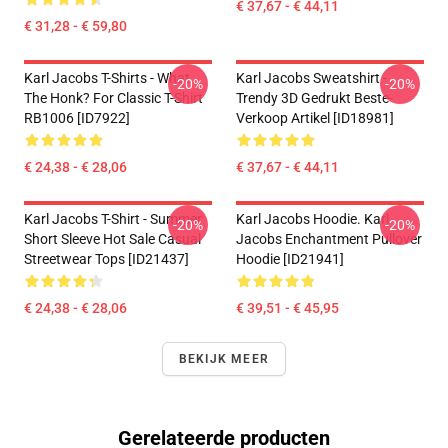
€ 37,67 - € 44,11
€ 31,28 - € 59,80
Karl Jacobs T-Shirts - What
Karl Jacobs Sweatshirt -
-20%
-20%
The Honk? For Classic T-Shirt
Trendy 3D Gedrukt Beste-
RB1006 [ID7922]
Verkoop Artikel [ID18981]
€ 24,38 - € 28,06
€ 37,67 - € 44,11
Karl Jacobs T-Shirt - Summer
Karl Jacobs Hoodie. Karl
-20%
-20%
Short Sleeve Hot Sale Casual
Jacobs Enchantment Pullover
Streetwear Tops [ID21437]
Hoodie [ID21941]
€ 24,38 - € 28,06
€ 39,51 - € 45,95
BEKIJK MEER
Gerelateerde producten