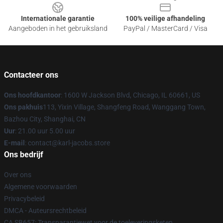
Internationale garantie
100% veilige afhandeling
Aangeboden in het gebruiksland
PayPal / MasterCard / Visa
Contacteer ons
Ons hoofdkantoor
: 1600 W Jackson Blvd, Chicago, IL 60661, US
Ons pakhuis
113, Yixin Village, Shangfeng Road, Wanggang Town,
Bazhou City, Shanghai, CN
Uur
: 21.00 uur 5.00 uur
E-mail
: contact@karl-jacobs.store
Ons bedrijf
Over ons
Algemene voorwaarden
Privacybeleid
DMCA - Auteursrechtbeleid
CA SB657: Transparantiewet voor de toeleveringsketen