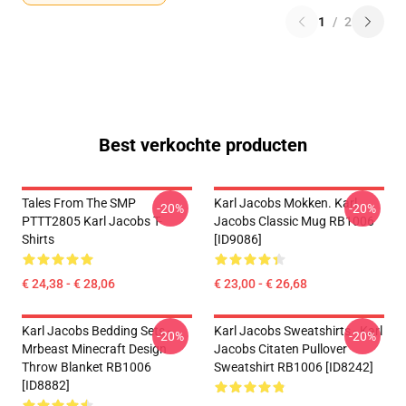
1
/
2
Best verkochte producten
Tales From The SMP
Karl Jacobs Mokken. Karl
-20%
-20%
PTTT2805 Karl Jacobs T-
Jacobs Classic Mug RB1006
Shirts
[ID9086]
€ 24,38 - € 28,06
€ 23,00 - € 26,68
Karl Jacobs Bedding Sets -
Karl Jacobs Sweatshirts - Karl
-20%
-20%
Mrbeast Minecraft Design
Jacobs Citaten Pullover
Throw Blanket RB1006
Sweatshirt RB1006 [ID8242]
[ID8882]