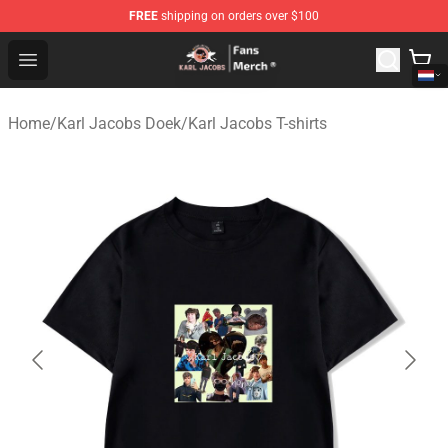
FREE
shipping on orders over $100
Karl Jacobs Store - Official Karl Jacobs Merchandise Sh
Open menu
Home
/
Karl Jacobs Doek
/
Karl Jacobs T-shirts