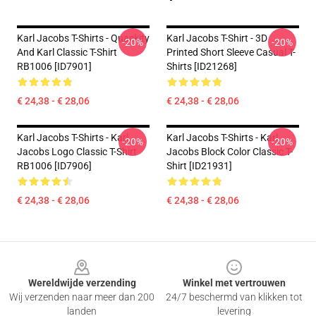
Karl Jacobs T-Shirts - Quackity
Karl Jacobs T-Shirt - 3D
-20%
-20%
And Karl Classic T-Shirt
Printed Short Sleeve Casual T-
RB1006 [ID7901]
Shirts [ID21268]
€ 24,38 - € 28,06
€ 24,38 - € 28,06
Karl Jacobs T-Shirts - Karl
Karl Jacobs T-Shirts - Karl
-20%
-20%
Jacobs Logo Classic T-Shirt
Jacobs Block Color Classic T-
RB1006 [ID7906]
Shirt [ID21931]
€ 24,38 - € 28,06
€ 24,38 - € 28,06
Footer
Wereldwijde verzending
Winkel met vertrouwen
Wij verzenden naar meer dan 200
24/7 beschermd van klikken tot
landen
levering