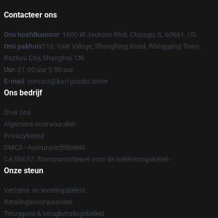
Contacteer ons
Ons hoofdkantoor
: 1600 W Jackson Blvd, Chicago, IL 60661, US
Ons pakhuis
113, Yixin Village, Shangfeng Road, Wanggang Town,
Bazhou City, Shanghai, CN
Uur
: 21.00 uur 5.00 uur
E-mail
: contact@karl-jacobs.store
Ons bedrijf
Over ons
Algemene voorwaarden
Privacybeleid
DMCA - Auteursrechtbeleid
CA SB657: Transparantiewet voor de toeleveringsketen
Onze steun
Verzend- en leveringsbeleid
Betalingsvoorwaarden
Teruggave & terugbetalingsbeleid