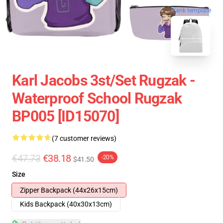
blank template
Karl Jacobs 3st/set Rugzak -
Waterproof School Rugzak
BP005 [ID15070]
(7 customer reviews)
€47.73
€38.18
-20%
$41.50
Size
Zipper Backpack (44x26x15cm)
Kids Backpack (40x30x13cm)