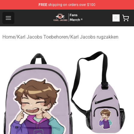
FREE
shipping on orders over $100
Karl Jacobs Store - Official Karl Jacobs Merchandise Sh
Open menu
Home
/
Karl Jacobs Toebehoren
/
Karl Jacobs rugzakken