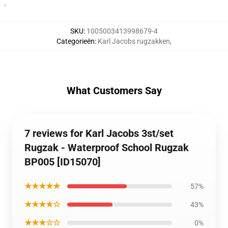
.
SKU
:
1005003413998679-4
Categorieën
:
Karl Jacobs rugzakken
,
What Customers Say
7 reviews for Karl Jacobs 3st/set
Rugzak - Waterproof School Rugzak
BP005 [ID15070]
★★★★★
57%
★★★★☆
43%
★★★☆☆
0%