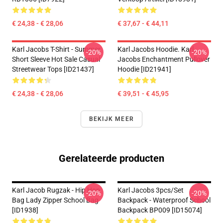
€ 24,38 - € 28,06
€ 37,67 - € 44,11
Karl Jacobs T-Shirt - Summer
Karl Jacobs Hoodie. Karl
-20%
-20%
Short Sleeve Hot Sale Casual
Jacobs Enchantment Pullover
Streetwear Tops [ID21437]
Hoodie [ID21941]
€ 24,38 - € 28,06
€ 39,51 - € 45,95
BEKIJK MEER
Gerelateerde producten
Karl Jacob Rugzak - Hip Hop
Karl Jacobs 3pcs/set
-20%
-20%
Bag Lady Zipper School Bag
Backpack - Waterproof School
[ID1938]
Backpack BP009 [ID15074]