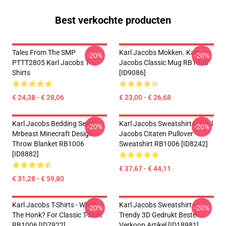
Best verkochte producten
Tales From The SMP
Karl Jacobs Mokken. Karl
-20%
-20%
PTTT2805 Karl Jacobs T-
Jacobs Classic Mug RB1006
Shirts
[ID9086]
€ 24,38 - € 28,06
€ 23,00 - € 26,68
Karl Jacobs Bedding Sets -
Karl Jacobs Sweatshirts - Karl
-20%
-20%
Mrbeast Minecraft Design
Jacobs Citaten Pullover
Throw Blanket RB1006
Sweatshirt RB1006 [ID8242]
[ID8882]
€ 37,67 - € 44,11
€ 31,28 - € 59,80
Karl Jacobs T-Shirts - What
Karl Jacobs Sweatshirt -
-20%
-20%
The Honk? For Classic T-Shirt
Trendy 3D Gedrukt Beste-
RB1006 [ID7922]
Verkoop Artikel [ID18981]