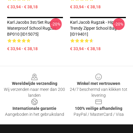
€ 33,94 - € 38,18
€ 33,94 - € 38,18
Karl Jacobs 3st/set Rugzak -
Karl Jacob Rugzak - Hip Hop
-20%
-20%
Waterproof School Rugzak
Trendy Zipper School Bag
BP010 [ID15075]
[ID19401]
€ 33,94 - € 38,18
€ 33,94 - € 38,18
Footer
Wereldwijde verzending
Winkel met vertrouwen
Wij verzenden naar meer dan 200
24/7 beschermd van klikken tot
landen
levering
Internationale garantie
100% veilige afhandeling
Aangeboden in het gebruiksland
PayPal / MasterCard / Visa