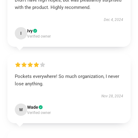
Didn't have high hopes, but was pleasantly surprised
with the product. Highly recommend.
Dec 4, 2024
Ivy
I
Verified owner
Pockets everywhere! So much organization, I never
lose anything.
Nov 28, 2024
Wade
W
Verified owner