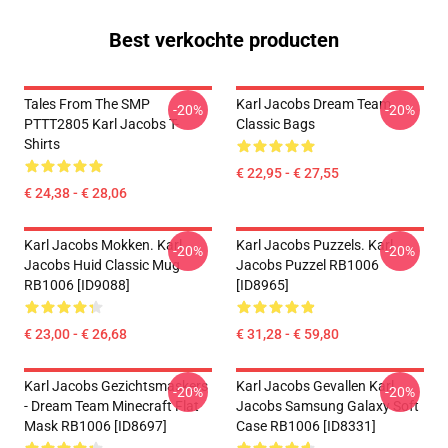
Best verkochte producten
Tales From The SMP
Karl Jacobs Dream Team
-20%
-20%
PTTT2805 Karl Jacobs T-
Classic Bags
Shirts
€ 22,95 - € 27,55
€ 24,38 - € 28,06
Karl Jacobs Mokken. Karl
Karl Jacobs Puzzels. Karl
-20%
-20%
Jacobs Huid Classic Mug
Jacobs Puzzel RB1006
RB1006 [ID9088]
[ID8965]
€ 23,00 - € 26,68
€ 31,28 - € 59,80
Karl Jacobs Gezichtsmaskers
Karl Jacobs Gevallen Karl
-20%
-20%
- Dream Team Minecraft Flat
Jacobs Samsung Galaxy Soft
Mask RB1006 [ID8697]
Case RB1006 [ID8331]