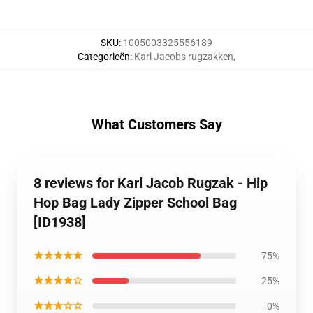
SKU
:
1005003325556189
Categorieën
:
Karl Jacobs rugzakken
,
What Customers Say
8 reviews for Karl Jacob Rugzak - Hip
Hop Bag Lady Zipper School Bag
[ID1938]
★★★★★
75%
★★★★☆
25%
★★★☆☆
0%