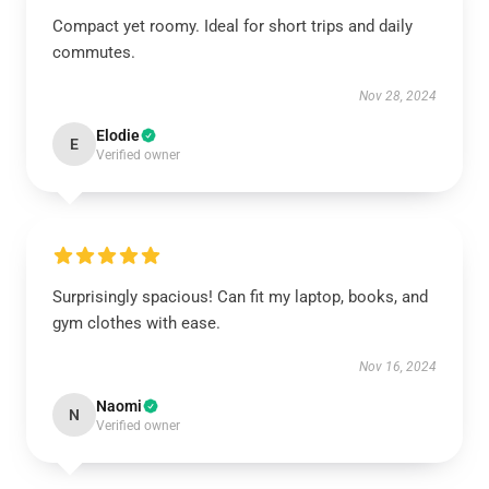
Compact yet roomy. Ideal for short trips and daily
commutes.
Nov 28, 2024
Elodie
E
Verified owner
Surprisingly spacious! Can fit my laptop, books, and
gym clothes with ease.
Nov 16, 2024
Naomi
N
Verified owner