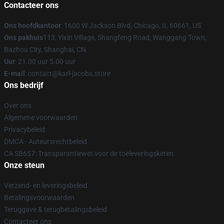
Contacteer ons
Ons hoofdkantoor
: 1600 W Jackson Blvd, Chicago, IL 60661, US
Ons pakhuis
113, Yixin Village, Shangfeng Road, Wanggang Town,
Bazhou City, Shanghai, CN
Uur
: 21.00 uur 5.00 uur
E-mail
: contact@karl-jacobs.store
Ons bedrijf
Over ons
Algemene voorwaarden
Privacybeleid
DMCA - Auteursrechtbeleid
CA SB657: Transparantiewet voor de toeleveringsketen
Onze steun
Verzend- en leveringsbeleid
Betalingsvoorwaarden
Teruggave & terugbetalingsbeleid
Contacteer ons