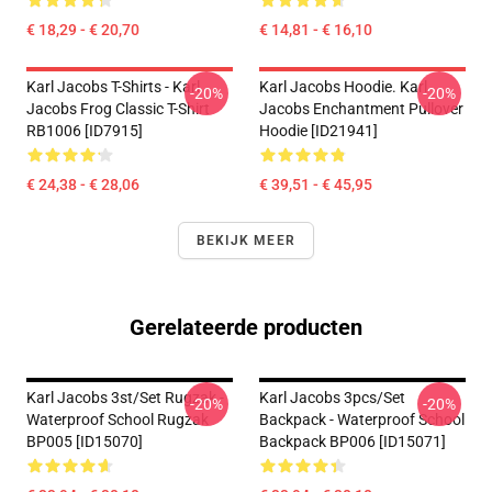
€ 18,29 - € 20,70
€ 14,81 - € 16,10
Karl Jacobs T-Shirts - Karl
Karl Jacobs Hoodie. Karl
-20%
-20%
Jacobs Frog Classic T-Shirt
Jacobs Enchantment Pullover
RB1006 [ID7915]
Hoodie [ID21941]
€ 24,38 - € 28,06
€ 39,51 - € 45,95
BEKIJK MEER
Gerelateerde producten
Karl Jacobs 3st/set Rugzak -
Karl Jacobs 3pcs/set
-20%
-20%
Waterproof School Rugzak
Backpack - Waterproof School
BP005 [ID15070]
Backpack BP006 [ID15071]