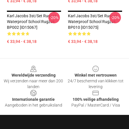
€ 33,94 - € 38,18
€ 33,94 - € 38,18
Karl Jacobs 3st/set Rugzak -
Karl Jacobs 3st/set Rugzak -
-20%
-20%
Waterproof School Rugzak
Waterproof School Rugzak
BP002 [ID15067]
BP010 [ID15075]
€ 33,94 - € 38,18
€ 33,94 - € 38,18
Footer
Wereldwijde verzending
Winkel met vertrouwen
Wij verzenden naar meer dan 200
24/7 beschermd van klikken tot
landen
levering
Internationale garantie
100% veilige afhandeling
Aangeboden in het gebruiksland
PayPal / MasterCard / Visa