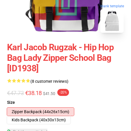
blank template
Karl Jacob Rugzak - Hip Hop
Bag Lady Zipper School Bag
[ID1938]
(8 customer reviews)
€47.73
€38.18
-20%
$41.50
Size
Zipper Backpack (44x26x15cm)
Kids Backpack (40x30x13cm)