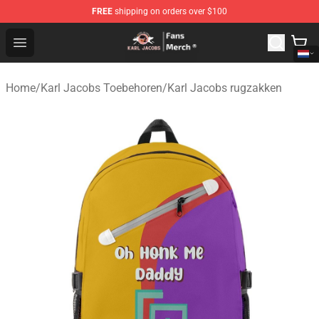
FREE
shipping on orders over $100
Karl Jacobs Store - Official Karl Jacobs Merchandise Sh
Open menu
Home
/
Karl Jacobs Toebehoren
/
Karl Jacobs rugzakken