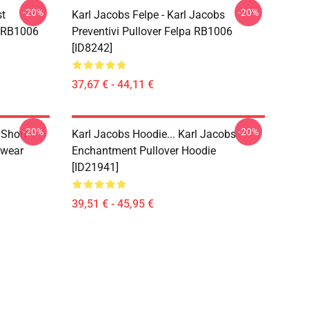
-20%
-20%
st
Karl Jacobs Felpe - Karl Jacobs
o RB1006
Preventivi Pullover Felpa RB1006
[ID8242]
37,67 € - 44,11 €
-20%
-20%
 Short
Karl Jacobs Hoodie... Karl Jacobs
twear
Enchantment Pullover Hoodie
[ID21941]
39,51 € - 45,95 €