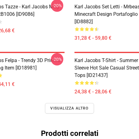
-20%
bs Tazze - Karl Jacobs Mug
Karl Jacobs Set Letti - Mrbea
RB1006 [ID9086]
Minecraft Design Portafogli
[ID8882]
26,68 €
31,28 € - 59,80 €
-20%
s Felpa - Trendy 3D Printed
Karl Jacobs T-Shirt - Summer
ng Item [ID18981]
Sleeve Hot Sale Casual Stree
Tops [ID21437]
44,11 €
24,38 € - 28,06 €
VISUALIZZA ALTRO
Prodotti correlati