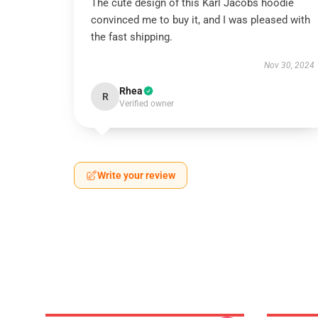
The cute design of this Karl Jacobs hoodie
convinced me to buy it, and I was pleased with
the fast shipping.
Nov 30, 2024
Rhea
R
Verified owner
Write your review