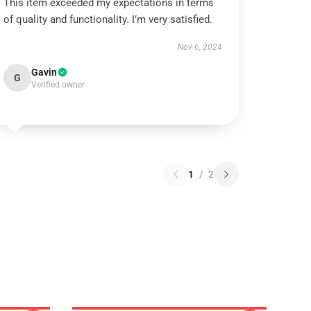
This item exceeded my expectations in terms
of quality and functionality. I’m very satisfied.
Nov 6, 2024
Gavin
G
Verified owner
1
/
2