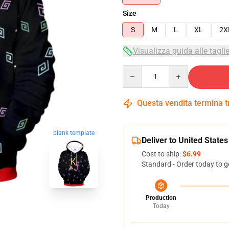
Size
S
M
L
XL
2X
Visualizza guida alle tagli
Quantity
Questa vendita termina 
blank template
Deliver to United States
Cost to ship:
$6.99
Standard - Order today to g
Production
Today