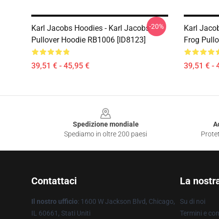
-20%
Karl Jacobs Hoodies - Karl Jacobs
Karl Jaco
Pullover Hoodie RB1006 [ID8123]
Frog Pull
39,51 € - 45,95 €
39,51 € - 
Footer
Spedizione mondiale
A
Spediamo in oltre 200 paesi
Protet
Contattaci
La nostr
Il nostro ufficio
: 1600 W Jackson Blvd, Chicago,
Su di noi
IL 60661, Stati Uniti
Termini e con