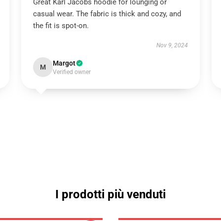
Great Karl Jacobs hoodie for lounging or
casual wear. The fabric is thick and cozy, and
the fit is spot-on.
Nov 9, 2024
Margot
M
Verified owner
I prodotti più venduti