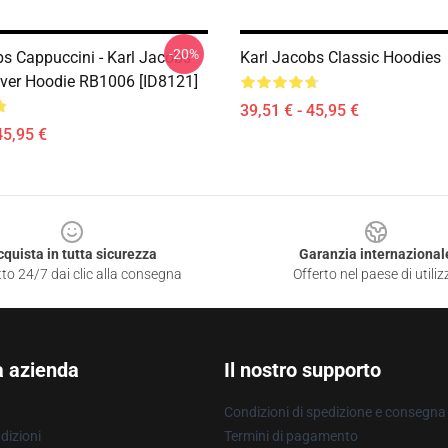
-20%
bs Cappuccini - Karl Jacobs
Karl Jacobs Classic Hoodies
over Hoodie RB1006 [ID8121]
39,51 € - 45,95 €
45,95 €
cquista in tutta sicurezza
Garanzia internazional
to 24/7 dai clic alla consegna
Offerto nel paese di utiliz
a azienda
Il nostro supporto
Condizioni di spedizione e consegna
dizioni
Termini di pagamento