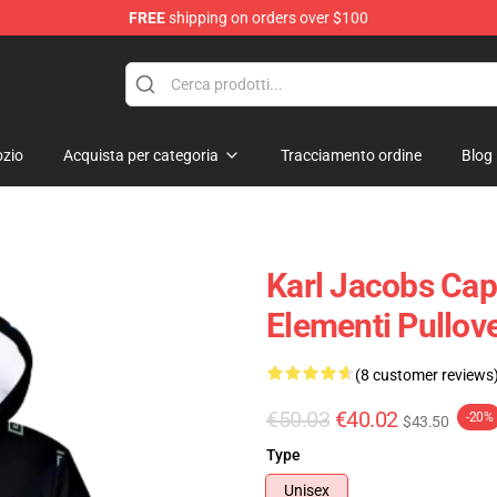
FREE
shipping on orders over $100
Shop
zio
Acquista per categoria
Tracciamento ordine
Blog
Karl Jacobs Cap
Elementi Pullov
(8 customer reviews
€50.03
€40.02
-20%
$43.50
Type
Unisex