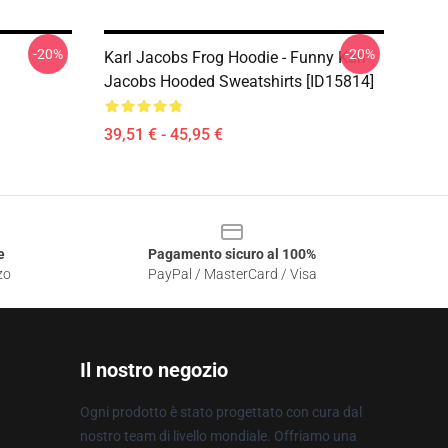
-20%
-20%
Karl Jacobs Frog Hoodie - Funny Karl
Jacobs Hooded Sweatshirts [ID15814]
39,51 € - 45,95 €
e
Pagamento sicuro al 100%
zo
PayPal / MasterCard / Visa
Il nostro negozio
Ogni prodotto è stato progettato con cura dal
nostro team di livello mondiale. Offriamo una