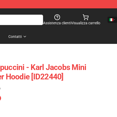
Assistenza clienti
Visualizza carrello
Contatti
puccini - Karl Jacobs Mini
er Hoodie [ID22440]
)