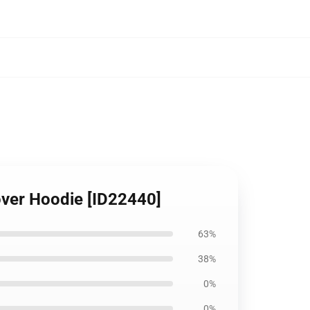
lover Hoodie [ID22440]
63%
38%
0%
0%