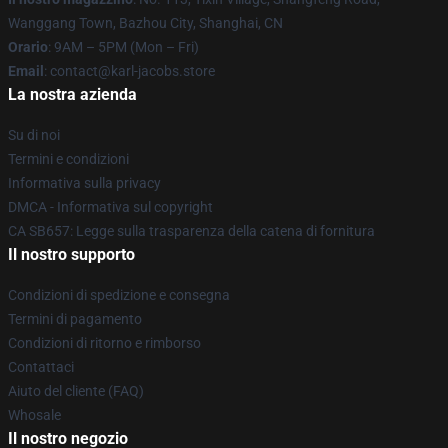
Wanggang Town, Bazhou City, Shanghai, CN
Orario
: 9AM – 5PM (Mon – Fri)
Email
: contact@karl-jacobs.store
La nostra azienda
Su di noi
Termini e condizioni
Informativa sulla privacy
DMCA - Informativa sul copyright
CA SB657: Legge sulla trasparenza della catena di fornitura
Il nostro supporto
Condizioni di spedizione e consegna
Termini di pagamento
Condizioni di ritorno e rimborso
Contattaci
Aiuto del cliente (FAQ)
Whosale
Il nostro negozio