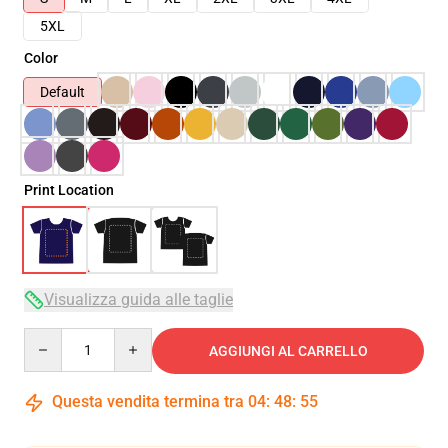
5XL
Color
Default
Print Location
Visualizza guida alle taglie
Quantity
AGGIUNGI AL CARRELLO
Questa vendita termina tra
04
:
48
:
54