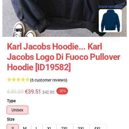
blank template
Karl Jacobs Hoodie... Karl
Jacobs Logo Di Fuoco Pullover
Hoodie [ID19582]
(6 customer reviews)
€49.39
€39.51
-20%
$42.95
Type
Unisex
Size
S
M
L
XL
2XL
3XL
4XL