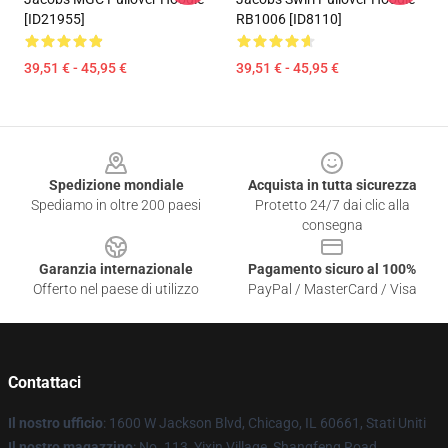
[ID21955]
RB1006 [ID8110]
39,51 € - 45,95 €
39,51 € - 45,95 €
Footer
Spedizione mondiale
Acquista in tutta sicurezza
Spediamo in oltre 200 paesi
Protetto 24/7 dai clic alla
consegna
Garanzia internazionale
Pagamento sicuro al 100%
Offerto nel paese di utilizzo
PayPal / MasterCard / Visa
Contattaci
Il nostro ufficio
: 1600 W Jackson Blvd, Chicago, IL 60661, Stati Uniti
Il nostro magazzino
: No. 113, Yixin Village, Shangfeng Road,