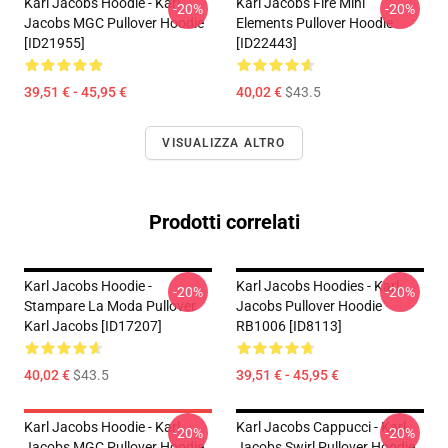
Karl Jacobs Hoodie - Karl
Karl Jacobs Fire Mini
-20%
-20%
Jacobs MGC Pullover Hoodie
Elements Pullover Hoodie
[ID21955]
[ID22443]
39,51 € - 45,95 €
40,02 €
$43.5
VISUALIZZA ALTRO
Prodotti correlati
Karl Jacobs Hoodie -
Karl Jacobs Hoodies - Karl
-20%
-20%
Stampare La Moda Pullover
Jacobs Pullover Hoodie
Karl Jacobs [ID17207]
RB1006 [ID8113]
40,02 €
$43.5
39,51 € - 45,95 €
Karl Jacobs Hoodie - Karl
Karl Jacobs Cappucci - Karl
-20%
-20%
Jacobs MGC Pullover Hoodie
Jacobs Swirl Pullover Hoodie