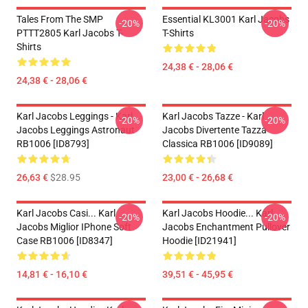
Tales From The SMP
Essential KL3001 Karl Jacobs
-20%
-20%
PTTT2805 Karl Jacobs T-
T-Shirts
Shirts
24,38 € - 28,06 €
24,38 € - 28,06 €
Karl Jacobs Leggings - Karl
Karl Jacobs Tazze - Karl
-20%
-20%
Jacobs Leggings Astronaut
Jacobs Divertente Tazza
RB1006 [ID8793]
Classica RB1006 [ID9089]
26,63 €
$28.95
23,00 € - 26,68 €
Karl Jacobs Casi... Karl
Karl Jacobs Hoodie... Karl
-20%
-20%
Jacobs Miglior IPhone Soft
Jacobs Enchantment Pullover
Case RB1006 [ID8347]
Hoodie [ID21941]
14,81 € - 16,10 €
39,51 € - 45,95 €