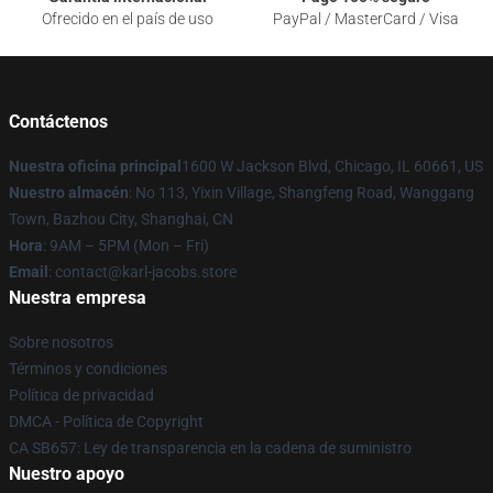
Ofrecido en el país de uso
PayPal / MasterCard / Visa
Contáctenos
Nuestra oficina principal
1600 W Jackson Blvd, Chicago, IL 60661, US
Nuestro almacén
: No 113, Yixin Village, Shangfeng Road, Wanggang
Town, Bazhou City, Shanghai, CN
Hora
: 9AM – 5PM (Mon – Fri)
Email
: contact@karl-jacobs.store
Nuestra empresa
Sobre nosotros
Términos y condiciones
Política de privacidad
DMCA - Política de Copyright
CA SB657: Ley de transparencia en la cadena de suministro
Nuestro apoyo