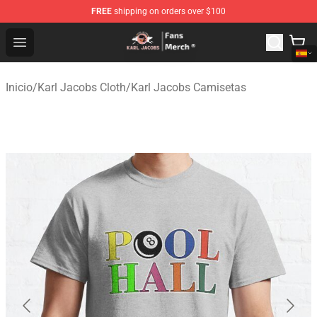
FREE
shipping on orders over $100
Karl Jacobs Store - Official Karl Jacobs Merchandise Sh
Open menu
Inicio
/
Karl Jacobs Cloth
/
Karl Jacobs Camisetas