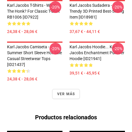
Karl Jacobs T-Shirts - What
Karl Jacobs Sudadera -
-20%
-20%
The Honk? For Classic T-Shirt
Trendy 3D Printed Best-Selling
RB1006 [ID7922]
Item [ID18981]
24,38 € - 28,06 €
37,67 € - 44,11 €
Karl Jacobs Camiseta -
Karl Jacobs Hoodie... Karl
-20%
-20%
Summer Short Sleeve Hot Sale
Jacobs Enchantment Pullover
Casual Streetwear Tops
Hoodie [ID21941]
[ID21437]
39,51 € - 45,95 €
24,38 € - 28,06 €
VER MÁS
Productos relacionados