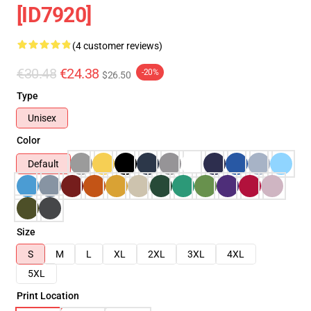
[ID7920]
(4 customer reviews)
€30.48
€24.38
-20%
$26.50
Type
Unisex
Color
Default
Size
S
M
L
XL
2XL
3XL
4XL
5XL
Print Location