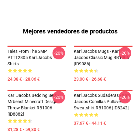
Mejores vendedores de productos
Tales From The SMP
Karl Jacobs Mugs - Karl
-20%
-20%
PTTT2805 Karl Jacobs T-
Jacobs Classic Mug RB1006
Shirts
[ID9086]
24,38 € - 28,06 €
23,00 € - 26,68 €
Karl Jacobs Bedding Sets -
Karl Jacobs Sudaderas - Karl
-20%
-20%
Mrbeast Minecraft Design
Jacobs Comillas Pullover
Throw Blanket RB1006
Sweatshirt RB1006 [ID8242]
[ID8882]
37,67 € - 44,11 €
31,28 € - 59,80 €