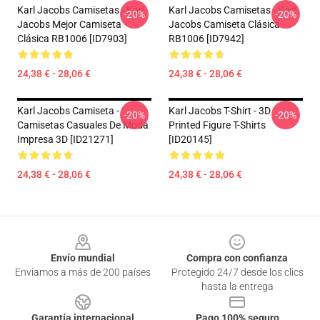
Karl Jacobs Camisetas - Karl
Karl Jacobs Camisetas - Karl
-20%
-20%
Jacobs Mejor Camiseta
Jacobs Camiseta Clásica
Clásica RB1006 [ID7903]
RB1006 [ID7942]
24,38 € - 28,06 €
24,38 € - 28,06 €
Karl Jacobs Camiseta -
Karl Jacobs T-Shirt - 3D
-20%
-20%
Camisetas Casuales De Moda
Printed Figure T-Shirts
Impresa 3D [ID21271]
[ID20145]
24,38 € - 28,06 €
24,38 € - 28,06 €
Footer
Envío mundial
Compra con confianza
Enviamos a más de 200 países
Protegido 24/7 desde los clics
hasta la entrega
Garantía internacional
Pago 100% seguro