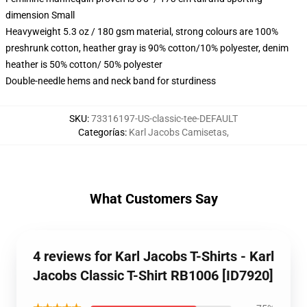
dimension Small
Heavyweight 5.3 oz / 180 gsm material, strong colours are 100%
preshrunk cotton, heather gray is 90% cotton/10% polyester, denim
heather is 50% cotton/ 50% polyester
Double-needle hems and neck band for sturdiness
SKU
:
73316197-US-classic-tee-DEFAULT
Categorías
:
Karl Jacobs Camisetas
,
What Customers Say
4 reviews for Karl Jacobs T-Shirts - Karl
Jacobs Classic T-Shirt RB1006 [ID7920]