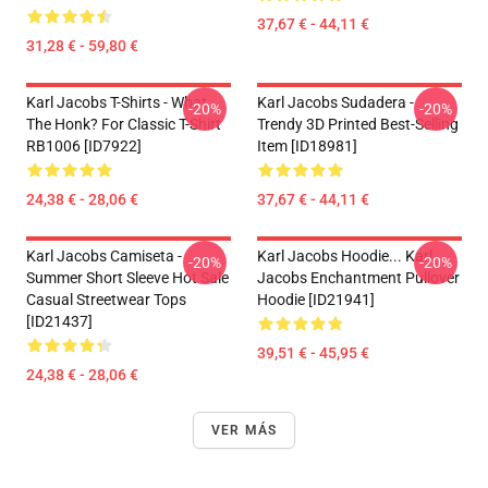
37,67 € - 44,11 €
31,28 € - 59,80 €
Karl Jacobs T-Shirts - What
Karl Jacobs Sudadera -
-20%
-20%
The Honk? For Classic T-Shirt
Trendy 3D Printed Best-Selling
RB1006 [ID7922]
Item [ID18981]
24,38 € - 28,06 €
37,67 € - 44,11 €
Karl Jacobs Camiseta -
Karl Jacobs Hoodie... Karl
-20%
-20%
Summer Short Sleeve Hot Sale
Jacobs Enchantment Pullover
Casual Streetwear Tops
Hoodie [ID21941]
[ID21437]
39,51 € - 45,95 €
24,38 € - 28,06 €
VER MÁS