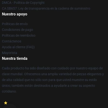
DMCA - Política de Copyright
CA SB657: Ley de transparencia en la cadena de suministro
Nuestro apoyo
Políticas de envío
Condiciones de pago
Políticas de reembolso
Contáctenos
Ayuda al cliente (FAQ)
Mayorista
Nuestra tienda
Cada producto ha sido diseñado con cuidado por nuestro equipo de
clase mundial. Ofrecemos una amplia variedad de piezas elegantes y
de alta calidad que no sólo son para que usted muestre su estilo
único; también están destinados a ayudarle a crear su aspecto
cotidiano.