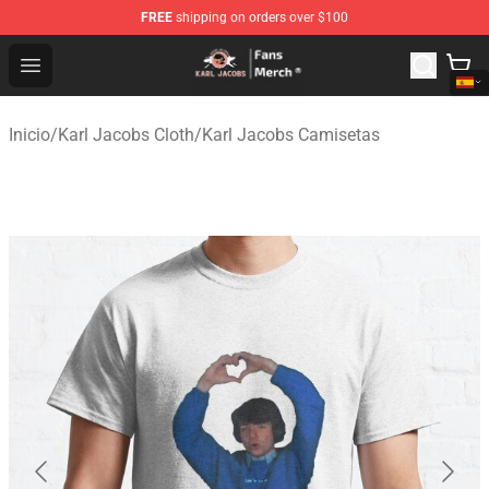
FREE
shipping on orders over $100
Karl Jacobs Store - Official Karl Jacobs Merchandise Sh
Open menu
Inicio
/
Karl Jacobs Cloth
/
Karl Jacobs Camisetas