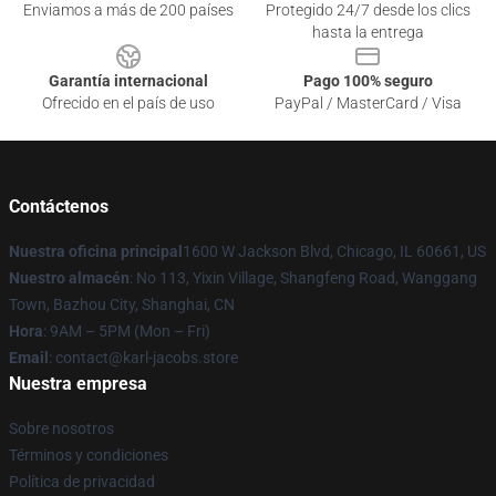
Enviamos a más de 200 países
Protegido 24/7 desde los clics
hasta la entrega
Garantía internacional
Pago 100% seguro
Ofrecido en el país de uso
PayPal / MasterCard / Visa
Contáctenos
Nuestra oficina principal
1600 W Jackson Blvd, Chicago, IL 60661, US
Nuestro almacén
: No 113, Yixin Village, Shangfeng Road, Wanggang
Town, Bazhou City, Shanghai, CN
Hora
: 9AM – 5PM (Mon – Fri)
Email
: contact@karl-jacobs.store
Nuestra empresa
Sobre nosotros
Términos y condiciones
Política de privacidad