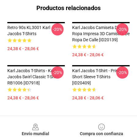
Productos relacionados
Retro 90s KL3001 Karl
Karl Jacobs Camiseta De
-20%
-20%
Jacobs T-Shirts
Ropa Impresa 3D Camiseta De
Ropa De Calle [ID20139]
24,38 € - 28,06 €
24,38 € - 28,06 €
Karl Jacobs T-Shirts - Karl
Karl Jacobs T-Shirt - Printed
-20%
-20%
Jacobs Swirl Classic T-Shirt
Short Sleeve T-Shirts
RB1006 [ID7918]
[ID20409]
24,38 € - 28,06 €
24,38 € - 28,06 €
Footer
Envío mundial
Compra con confianza