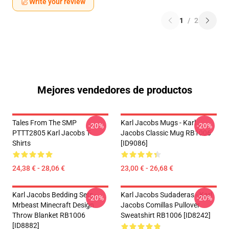
Write your review
1
/
2
Mejores vendedores de productos
Tales From The SMP
Karl Jacobs Mugs - Karl
-20%
-20%
PTTT2805 Karl Jacobs T-
Jacobs Classic Mug RB1006
Shirts
[ID9086]
24,38 € - 28,06 €
23,00 € - 26,68 €
Karl Jacobs Bedding Sets -
Karl Jacobs Sudaderas - Karl
-20%
-20%
Mrbeast Minecraft Design
Jacobs Comillas Pullover
Throw Blanket RB1006
Sweatshirt RB1006 [ID8242]
[ID8882]