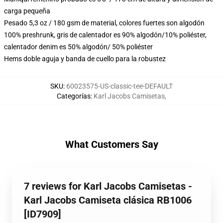
carga pequeña
Pesado 5,3 oz / 180 gsm de material, colores fuertes son algodón
100% preshrunk, gris de calentador es 90% algodón/10% poliéster,
calentador denim es 50% algodón/ 50% poliéster
Hems doble aguja y banda de cuello para la robustez
SKU
:
60023575-US-classic-tee-DEFAULT
Categorías
:
Karl Jacobs Camisetas
,
What Customers Say
7 reviews for Karl Jacobs Camisetas -
Karl Jacobs Camiseta clásica RB1006
[ID7909]