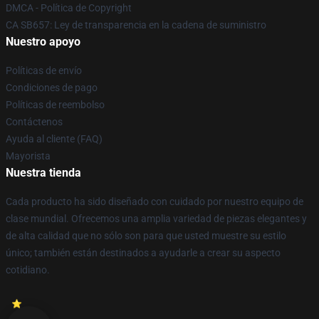
DMCA - Política de Copyright
CA SB657: Ley de transparencia en la cadena de suministro
Nuestro apoyo
Políticas de envío
Condiciones de pago
Políticas de reembolso
Contáctenos
Ayuda al cliente (FAQ)
Mayorista
Nuestra tienda
Cada producto ha sido diseñado con cuidado por nuestro equipo de
clase mundial. Ofrecemos una amplia variedad de piezas elegantes y
de alta calidad que no sólo son para que usted muestre su estilo
único; también están destinados a ayudarle a crear su aspecto
cotidiano.