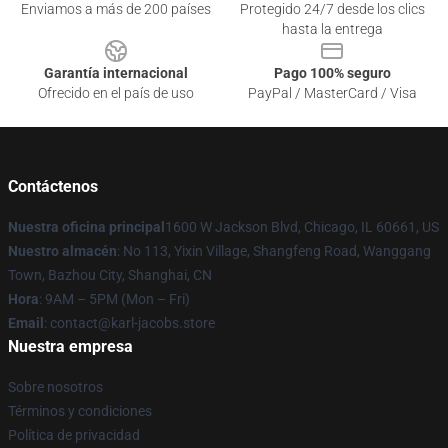
Enviamos a más de 200 países
Protegido 24/7 desde los clics
hasta la entrega
Garantía internacional
Pago 100% seguro
Ofrecido en el país de uso
PayPal / MasterCard / Visa
Contáctenos
Nuestra oficina principal
1600 W Jackson Blvd, Chicago, IL 60661, US
Nuestro almacén
: No 113, Yixin Village, Shangfeng Road, Wanggang
Town, Bazhou City, Shanghai, CN
Hora
: 9AM – 5PM (Mon – Fri)
Email
: contact@karl-jacobs.store
Nuestra empresa
Sobre nosotros
Términos y condiciones
Política de privacidad