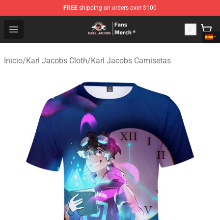
FREE
shipping on orders over $100
Karl Jacobs Store - Official Karl Jacobs Merchandise Sh
Open menu
Inicio
/
Karl Jacobs Cloth
/
Karl Jacobs Camisetas