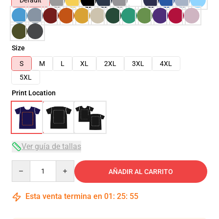
Default
Size
S
M
L
XL
2XL
3XL
4XL
5XL
Print Location
Ver guía de tallas
Quantity
AÑADIR AL CARRITO
Esta venta termina en
01
:
25
:
54