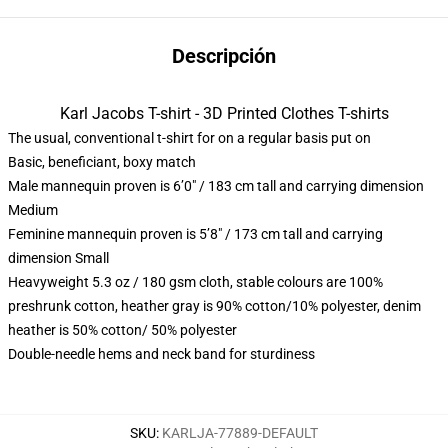
Descripción
Karl Jacobs T-shirt - 3D Printed Clothes T-shirts
The usual, conventional t-shirt for on a regular basis put on
Basic, beneficiant, boxy match
Male mannequin proven is 6’0″ / 183 cm tall and carrying dimension
Medium
Feminine mannequin proven is 5’8″ / 173 cm tall and carrying
dimension Small
Heavyweight 5.3 oz / 180 gsm cloth, stable colours are 100%
preshrunk cotton, heather gray is 90% cotton/10% polyester, denim
heather is 50% cotton/ 50% polyester
Double-needle hems and neck band for sturdiness
SKU
:
KARLJA-77889-DEFAULT