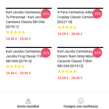
Karl Jacobs Camisetas - Elige
A Para Camisetas Adley – Cat
-20%
-20%
Tu Personaje - Karl Jacobs
Cosplay Classic Camiseta
Camiseta Clásica RB1006
[ID22118]
[ID7911]
24,38 € - 28,06 €
24,38 € - 28,06 €
Karl Jacobs Camisetas - Karl
Karl Jacobs Camisetas -
-20%
-20%
Jacobs Frog Classic T-Shirt
Dream Team Simp Minecraft
RB1006 [ID7913]
Caracter Classic T-Shirt
RB1006 [ID7912]
24,38 € - 28,06 €
24,38 € - 28,06 €
Footer
Envío mundial
Compra con confianza