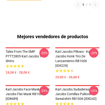
1
/
1
Mejores vendedores de productos
Tales From The SMP
Karl Jacobs Pillows - Karl
-20%
-20%
PTTT2805 Karl Jacobs T-
Jacobs Honk Tiro De
Shirts
Lanzamiento RB1006
[ID9229]
24,38 € - 28,06 €
23,00 € - 26,68 €
Karl Jacobs Face Masks - Karl
Karl Jacobs Sudaderas - Karl
-20%
-20%
Jacobs Flat Mask RB1006
Jacobs Comillas Pullover
[ID8689]
Sweatshirt RB1006 [ID8242]