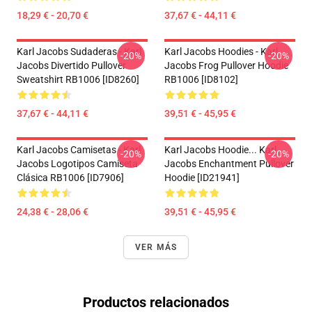
18,29 € - 20,70 €
37,67 € - 44,11 €
Karl Jacobs Sudaderas - Karl
Karl Jacobs Hoodies - Karl
-20%
-20%
Jacobs Divertido Pullover
Jacobs Frog Pullover Hoodie
Sweatshirt RB1006 [ID8260]
RB1006 [ID8102]
37,67 € - 44,11 €
39,51 € - 45,95 €
Karl Jacobs Camisetas - Karl
Karl Jacobs Hoodie... Karl
-20%
-20%
Jacobs Logotipos Camiseta
Jacobs Enchantment Pullover
Clásica RB1006 [ID7906]
Hoodie [ID21941]
24,38 € - 28,06 €
39,51 € - 45,95 €
VER MÁS
Productos relacionados