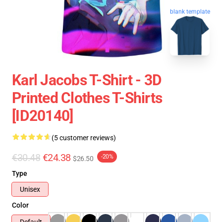
blank template
Karl Jacobs T-Shirt - 3D
Printed Clothes T-Shirts
[ID20140]
(5 customer reviews)
€30.48
€24.38
-20%
$26.50
Type
Unisex
Color