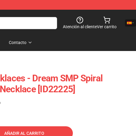
Atención al cliente
Ver carrito
Contacto
klaces - Dream SMP Spiral
Necklace [ID22225]
)
AÑADIR AL CARRITO