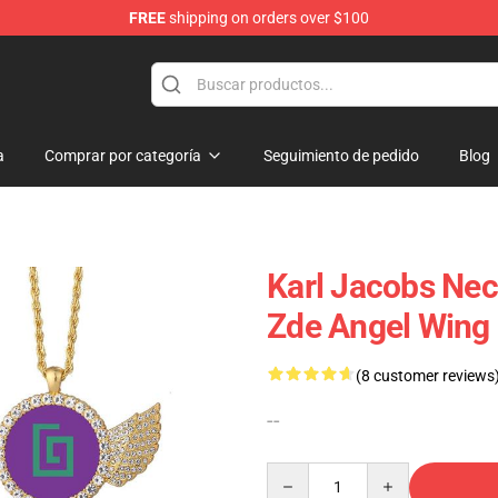
FREE
shipping on orders over $100
Shop
a
Comprar por categoría
Seguimiento de pedido
Blog
Karl Jacobs Nec
Zde Angel Wing 
(8 customer reviews
--
Quantity