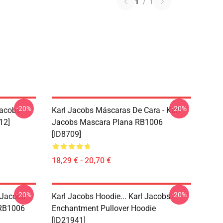
1
/
1
-20%
-20%
Jacobs
Karl Jacobs Máscaras De Cara - Karl
12]
Jacobs Mascara Plana RB1006
[ID8709]
18,29 € - 20,70 €
-20%
-20%
 Jacobs
Karl Jacobs Hoodie... Karl Jacobs
 RB1006
Enchantment Pullover Hoodie
[ID21941]