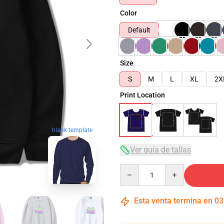
Color
Default
Size
S
M
L
XL
2X
Print Location
blank template
Ver guía de tallas
Quantity
Esta venta termina en
03