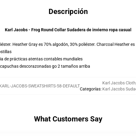
Descripción
Karl Jacobs - Frog Round Collar Sudadera de invierno ropa casual
iéster. Heather Gray es 70% algodón, 30% poliéster. Charcoal Heather es
stillas
eria de prácticas atentas contables mundiales
us capuchas descorazonadas go 2 tamaños arriba
Karl Jacobs Cloth
KARL-JACOBS-SWEATSHIRTS-58-DEFAULT
Categorías
:
Karl Jacobs Suda
What Customers Say