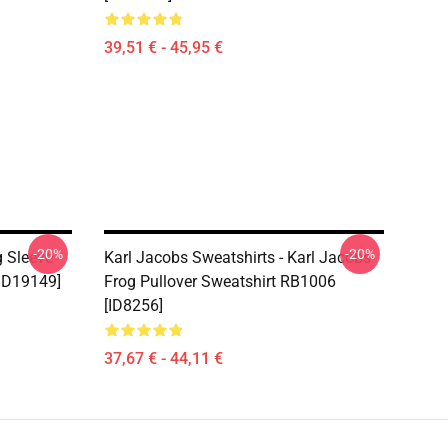
39,51 € - 45,95 €
-20%
-20%
g Sleeve
Karl Jacobs Sweatshirts - Karl Jacobs
[ID19149]
Frog Pullover Sweatshirt RB1006
[ID8256]
37,67 € - 44,11 €