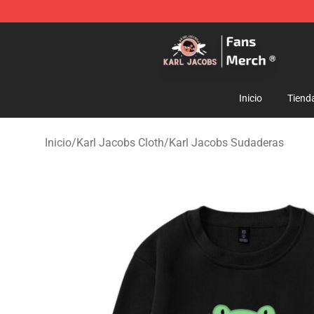
Karl Jacobs Store - Official Karl Jacobs Merchandise 
Inicio
Tiend
Inicio
/
Karl Jacobs Cloth
/
Karl Jacobs Sudaderas