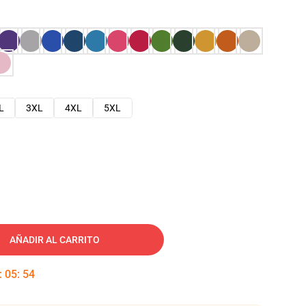
L
3XL
4XL
5XL
AÑADIR AL CARRITO
:
05
:
53