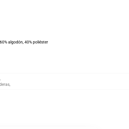
 60% algodón, 40% poliéster
,
deras
,