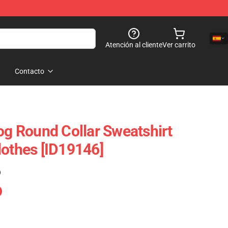
Atención al cliente
Ver carrito
Contacto
rog Round Collar Sweatshirt
lothes [ID19146]
)