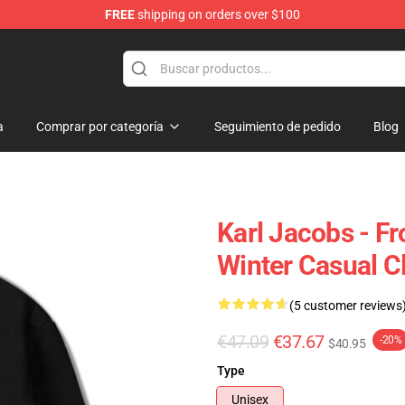
FREE
shipping on orders over $100
Shop
a
Comprar por categoría
Seguimiento de pedido
Blog
Karl Jacobs - F
Winter Casual C
(5 customer reviews
€47.09
€37.67
-20%
$40.95
Type
Unisex