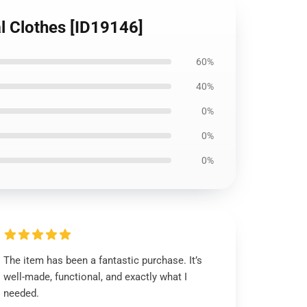
l Clothes [ID19146]
60%
40%
0%
0%
0%
The item has been a fantastic purchase. It’s
well-made, functional, and exactly what I
needed.