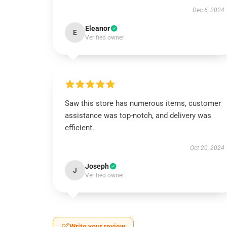
Dec 6, 2024
Eleanor
E
Verified owner
Saw this store has numerous items, customer
assistance was top-notch, and delivery was
efficient.
Oct 20, 2024
Joseph
J
Verified owner
Write your review