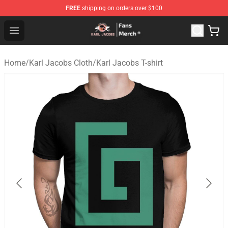
FREE
shipping on orders over $100
Karl Jacobs Store - Official Karl Jacobs Merchandise Sh
Open menu
Home
/
Karl Jacobs Cloth
/
Karl Jacobs T-shirt