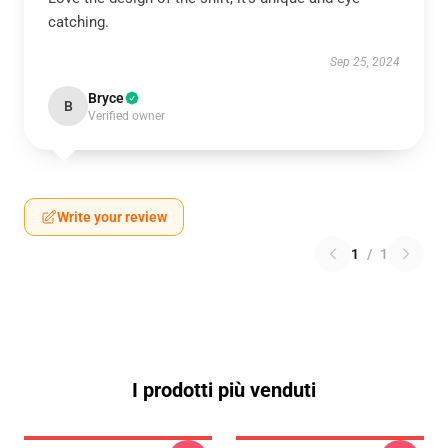
catching.
Sep 25, 2024
Bryce
B
Verified owner
Write your review
1
/
1
I prodotti più venduti