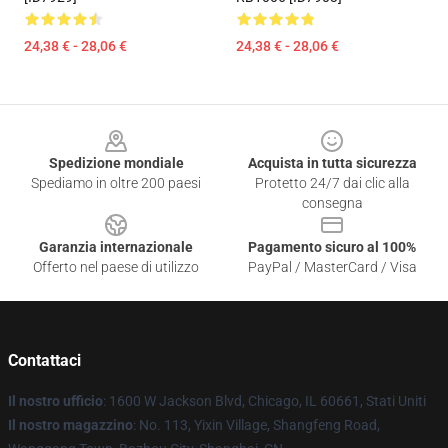
24,38 € - 28,06 €
24,38 € - 28,06 €
Footer
Spedizione mondiale
Acquista in tutta sicurezza
Spediamo in oltre 200 paesi
Protetto 24/7 dai clic alla
consegna
Garanzia internazionale
Pagamento sicuro al 100%
Offerto nel paese di utilizzo
PayPal / MasterCard / Visa
Contattaci
Il nostro ufficio
: 1600 W Jackson Blvd, Chicago, IL 60661, Stati Uniti
Il nostro magazzino
: No. 113, Yixin Village, Shangfeng Road,