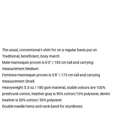
The usual, conventional t-shirt for on a regular basis put on
Traditional, beneficiant, boxy match
Male mannequin proven is 6’0″ / 183 cm tall and carrying
measurement Medium
Feminine mannequin proven is 5’8″ / 173 cm tall and carrying
measurement Small
Heavyweight 5.3 oz / 180 gsm material, stable colours are 100%
preshrunk cotton, heather gray is 90% cotton/10% polyester, denim
heather is 50% cotton/ 50% polyester
Double-needle hems and neck band for sturdiness