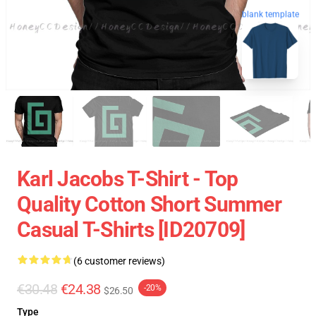
blank template
Karl Jacobs T-Shirt - Top
Quality Cotton Short Summer
Casual T-Shirts [ID20709]
(6 customer reviews)
€30.48
€24.38
-20%
$26.50
Type