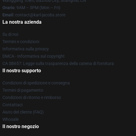
Wanggang Town, Bazhou City, Shanghai, CN
Orario
: 9AM – 5PM (Mon – Fri)
Email
: contact@karl-jacobs.store
La nostra azienda
Su di noi
Termini e condizioni
Informativa sulla privacy
DMCA - Informativa sul copyright
CA SB657: Legge sulla trasparenza della catena di fornitura
Il nostro supporto
Condizioni di spedizione e consegna
Termini di pagamento
Condizioni di ritorno e rimborso
Contattaci
Aiuto del cliente (FAQ)
Whosale
Il nostro negozio