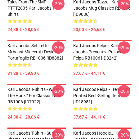
Tales From The SMP
Karl Jacobs Tazze - Karl
-20%
-20%
PTTT2805 Karl Jacobs T-
Jacobs Mug Classico RB1006
Shirts
[ID9086]
24,38 € - 28,06 €
23,00 € - 26,68 €
Karl Jacobs Set Letti -
Karl Jacobs Felpe - Karl
-20%
-20%
Mrbeast Minecraft Design
Jacobs Preventivi Pullover
Portafoglio RB1006 [ID8882]
Felpa RB1006 [ID8242]
31,28 € - 59,80 €
37,67 € - 44,11 €
Karl Jacobs T-Shirts - What
Karl Jacobs Felpa - Trendy 3D
-20%
-20%
The Honk? For Classic T-Shirt
Printed Best-Selling Item
RB1006 [ID7922]
[ID18981]
24,38 € - 28,06 €
37,67 € - 44,11 €
Karl Jacobs T-Shirt - Summer
Karl Jacobs Hoodie... Karl
-20%
-20%