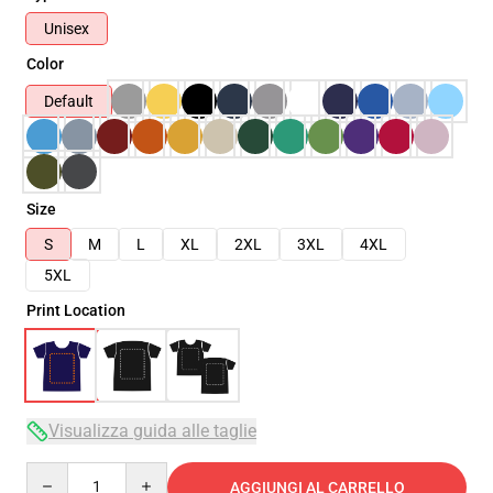
Unisex
Color
Default
Size
S
M
L
XL
2XL
3XL
4XL
5XL
Print Location
Visualizza guida alle taglie
Quantity
AGGIUNGI AL CARRELLO