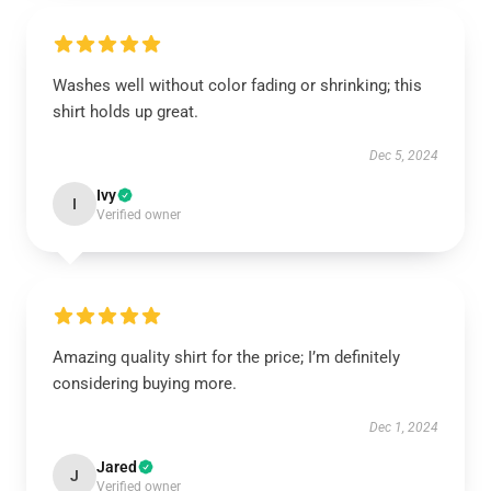
Washes well without color fading or shrinking; this
shirt holds up great.
Dec 5, 2024
Ivy
I
Verified owner
Amazing quality shirt for the price; I’m definitely
considering buying more.
Dec 1, 2024
Jared
J
Verified owner