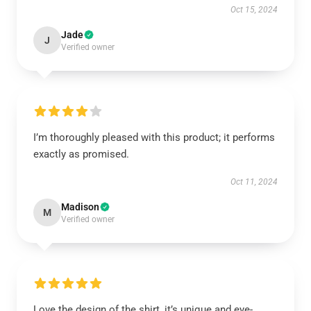
Oct 15, 2024
Jade
J
Verified owner
I’m thoroughly pleased with this product; it performs
exactly as promised.
Oct 11, 2024
Madison
M
Verified owner
Love the design of the shirt, it’s unique and eye-