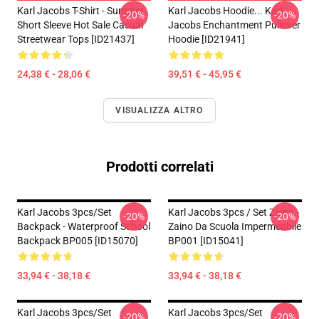
Karl Jacobs T-Shirt - Summer
Karl Jacobs Hoodie... Karl
-20%
-20%
Short Sleeve Hot Sale Casual
Jacobs Enchantment Pullover
Streetwear Tops [ID21437]
Hoodie [ID21941]
24,38 € - 28,06 €
39,51 € - 45,95 €
VISUALIZZA ALTRO
Prodotti correlati
Karl Jacobs 3pcs/set
Karl Jacobs 3pcs / Set Zaino -
-20%
-20%
Backpack - Waterproof School
Zaino Da Scuola Impermeabile
Backpack BP005 [ID15070]
BP001 [ID15041]
33,94 € - 38,18 €
33,94 € - 38,18 €
Karl Jacobs 3pcs/set
Karl Jacobs 3pcs/set
-20%
-20%