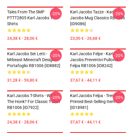
Tales From The SMP
Karl Jacobs Tazze - Karl
-20%
-20%
PTTT2805 Karl Jacobs T-
Jacobs Mug Classico RB1006
Shirts
[ID9086]
24,38 € - 28,06 €
23,00 € - 26,68 €
Karl Jacobs Set Letti -
Karl Jacobs Felpe - Karl
-20%
-20%
Mrbeast Minecraft Design
Jacobs Preventivi Pullover
Portafoglio RB1006 [ID8882]
Felpa RB1006 [ID8242]
31,28 € - 59,80 €
37,67 € - 44,11 €
Karl Jacobs T-Shirts - What
Karl Jacobs Felpa - Trendy 3D
-20%
-20%
The Honk? For Classic T-Shirt
Printed Best-Selling Item
RB1006 [ID7922]
[ID18981]
24,38 € - 28,06 €
37,67 € - 44,11 €