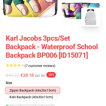
blank template
Karl Jacobs 3pcs/set
Backpack - Waterproof School
Backpack BP006 [ID15071]
(7 customer reviews)
€47.73
€38.18
-20%
$41.50
Size
Zipper Backpack (44x26x15cm)
Kids Backpack (40x30x13cm)