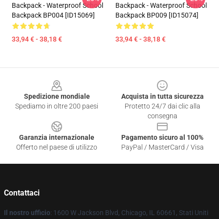
Backpack - Waterproof School
Backpack - Waterproof School
Backpack BP004 [ID15069]
Backpack BP009 [ID15074]
33,94 € - 38,18 €
33,94 € - 38,18 €
Footer
Spedizione mondiale
Acquista in tutta sicurezza
Spediamo in oltre 200 paesi
Protetto 24/7 dai clic alla
consegna
Garanzia internazionale
Pagamento sicuro al 100%
Offerto nel paese di utilizzo
PayPal / MasterCard / Visa
Contattaci
Il nostro ufficio
: 1600 W Jackson Blvd, Chicago, IL 60661, Stati Uniti