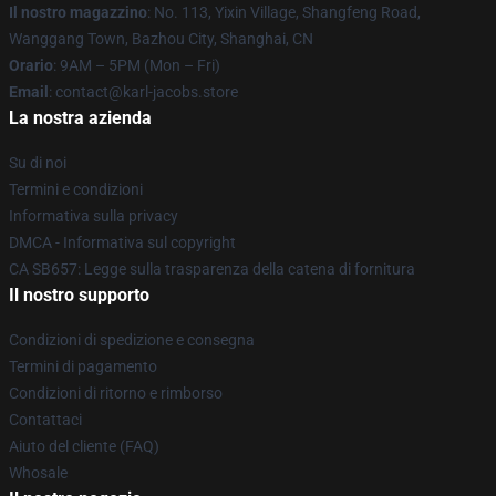
Il nostro magazzino
: No. 113, Yixin Village, Shangfeng Road,
Wanggang Town, Bazhou City, Shanghai, CN
Orario
: 9AM – 5PM (Mon – Fri)
Email
: contact@karl-jacobs.store
La nostra azienda
Su di noi
Termini e condizioni
Informativa sulla privacy
DMCA - Informativa sul copyright
CA SB657: Legge sulla trasparenza della catena di fornitura
Il nostro supporto
Condizioni di spedizione e consegna
Termini di pagamento
Condizioni di ritorno e rimborso
Contattaci
Aiuto del cliente (FAQ)
Whosale