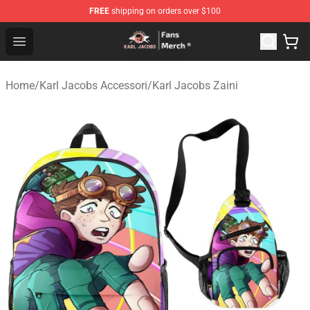
FREE
shipping on orders over $100
Karl Jacobs Store - Official Karl Jacobs Merchandise Sh
Open menu
Home
/
Karl Jacobs Accessori
/
Karl Jacobs Zaini