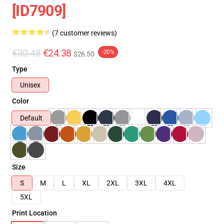
[ID7909]
(7 customer reviews)
€30.48
€24.38
-20%
$26.50
Type
Unisex
Color
Default
Size
S
M
L
XL
2XL
3XL
4XL
5XL
Print Location