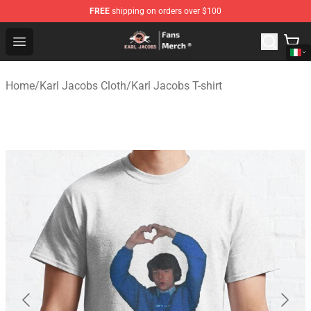
FREE
shipping on orders over $100
Karl Jacobs Store - Official Karl Jacobs Merchandise Sh
Open menu
Home
/
Karl Jacobs Cloth
/
Karl Jacobs T-shirt