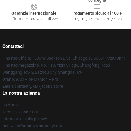
consegna
Garanzia internazionale
Pagamento sicuro al 100%
Offerto nel paese di utilizzo
PayPal / MasterCard / Visa
Contattaci
Il nostro ufficio
: 1600 W Jackson Blvd, Chicago, IL 60661, Stati Uniti
Il nostro magazzino
: No. 113, Yixin Village, Shangfeng Road,
Wanggang Town, Bazhou City, Shanghai, CN
Orario
: 9AM – 5PM (Mon – Fri)
Email
: contact@karl-jacobs.store
La nostra azienda
Su di noi
Termini e condizioni
Informativa sulla privacy
DMCA - Informativa sul copyright