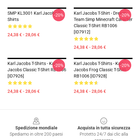
SMP KL3001 Karl Jacobs T-
Karl Jacobs T-Shirt - Dream
-20%
-20%
Shirts
Team Simp Minecraft Caracter
Classic T-Shirt RB1006
[ID7912]
24,38 € - 28,06 €
24,38 € - 28,06 €
Karl Jacobs T-Shirts - Karl
Karl Jacobs T-Shirts - Karl
-20%
-20%
Jacobs Classic T-Shirt RB1006
Jacobs Frog Classic T-Shirt
[ID7926]
RB1006 [ID7928]
24,38 € - 28,06 €
24,38 € - 28,06 €
Footer
Spedizione mondiale
Acquista in tutta sicurezza
Spediamo in oltre 200 paesi
Protetto 24/7 dai clic alla