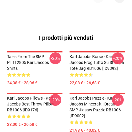
I prodotti più venduti
Tales From The SMP
Karl Jacobs Borse - Karl
-20%
-20%
PTTT2805 Karl Jacobs T-
Jacobs Frog Tutto Su Stampa
Shirts
Tote Bag RB1006 [ID9392]
24,38 € - 28,06 €
22,08 € - 26,68 €
Karl Jacobs Pillows - Karl
Karl Jacobs Puzzle - Karl
-20%
-20%
Jacobs Best Throw Pillow
Jacobs Minecraft | Dream
RB1006 [ID9176]
SMP Jigsaw Puzzle RB1006
[ID9002]
23,00 € - 26,68 €
21,98 € - 40,02 €