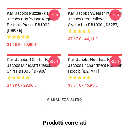
Karl Jacobs Puzzle - Karl
Karl Jacobs Sweatshirts - Karl
-20%
-20%
Jacobs Confezione Regalo
Jacobs Frog Pullover
Perfetto Puzzle RB1006
Sweatshirt RB1006 [ID8257]
[ID8986]
37,67 € - 44,11 €
31,28 € - 59,80 €
Karl Jacobs T-Shirts - Karl
Karl Jacobs Hoodie... Karl
-20%
-20%
Jacobs Minecraft Classic T-
Jacobs Enchantment Pullover
Shirt RB1006 [ID7900]
Hoodie [ID21941]
24,38 € - 28,06 €
39,51 € - 45,95 €
VISUALIZZA ALTRO
Prodotti correlati