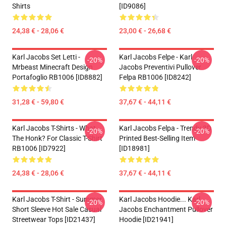
Shirts
[ID9086]
24,38 € - 28,06 €
23,00 € - 26,68 €
Karl Jacobs Set Letti -
Karl Jacobs Felpe - Karl
-20%
-20%
Mrbeast Minecraft Design
Jacobs Preventivi Pullover
Portafoglio RB1006 [ID8882]
Felpa RB1006 [ID8242]
31,28 € - 59,80 €
37,67 € - 44,11 €
Karl Jacobs T-Shirts - What
Karl Jacobs Felpa - Trendy 3D
-20%
-20%
The Honk? For Classic T-Shirt
Printed Best-Selling Item
RB1006 [ID7922]
[ID18981]
24,38 € - 28,06 €
37,67 € - 44,11 €
Karl Jacobs T-Shirt - Summer
Karl Jacobs Hoodie... Karl
-20%
-20%
Short Sleeve Hot Sale Casual
Jacobs Enchantment Pullover
Streetwear Tops [ID21437]
Hoodie [ID21941]