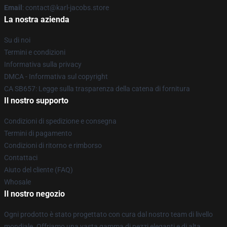
Email
: contact@karl-jacobs.store
La nostra azienda
Su di noi
Termini e condizioni
Informativa sulla privacy
DMCA - Informativa sul copyright
CA SB657: Legge sulla trasparenza della catena di fornitura
Il nostro supporto
Condizioni di spedizione e consegna
Termini di pagamento
Condizioni di ritorno e rimborso
Contattaci
Aiuto del cliente (FAQ)
Whosale
Il nostro negozio
Ogni prodotto è stato progettato con cura dal nostro team di livello
mondiale. Offriamo una vasta gamma di pezzi eleganti e di alta