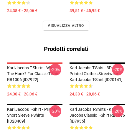
24,38 € - 28,06 €
39,51 € - 45,95 €
VISUALIZZA ALTRO
Prodotti correlati
Karl Jacobs T-Shirts - What
Karl Jacobs T-Shirt - 3D
-20%
-20%
The Honk? For Classic T-Shirt
Printed Clothes Streetwear
RB1006 [ID7922]
Karl Jacobs T-Shirt [ID20141]
24,38 € - 28,06 €
24,38 € - 28,06 €
Karl Jacobs T-Shirt - Printed
Karl Jacobs T-Shirts - Karl
-20%
-20%
Short Sleeve T-Shirts
Jacobs Classic T-Shirt RB1006
[ID20409]
[ID7935]