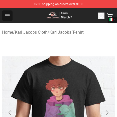
FREE
shipping on orders over $100
Karl Jacobs Store - Official Karl Jacobs Merchandise Sh
Open menu
Home
/
Karl Jacobs Cloth
/
Karl Jacobs T-shirt