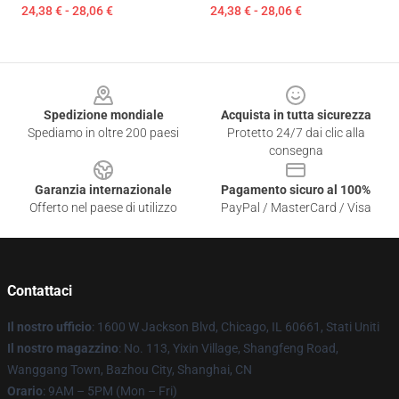
24,38 € - 28,06 €
24,38 € - 28,06 €
Footer
Spedizione mondiale
Acquista in tutta sicurezza
Spediamo in oltre 200 paesi
Protetto 24/7 dai clic alla
consegna
Garanzia internazionale
Pagamento sicuro al 100%
Offerto nel paese di utilizzo
PayPal / MasterCard / Visa
Contattaci
Il nostro ufficio
: 1600 W Jackson Blvd, Chicago, IL 60661, Stati Uniti
Il nostro magazzino
: No. 113, Yixin Village, Shangfeng Road,
Wanggang Town, Bazhou City, Shanghai, CN
Orario
: 9AM – 5PM (Mon – Fri)