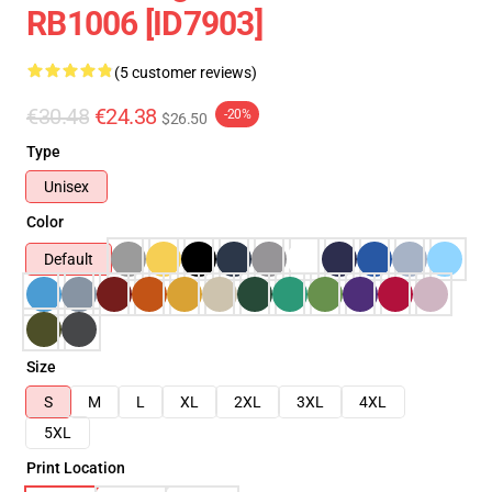
RB1006 [ID7903]
(5 customer reviews)
€30.48
€24.38
-20%
$26.50
Type
Unisex
Color
Default
Size
S
M
L
XL
2XL
3XL
4XL
5XL
Print Location