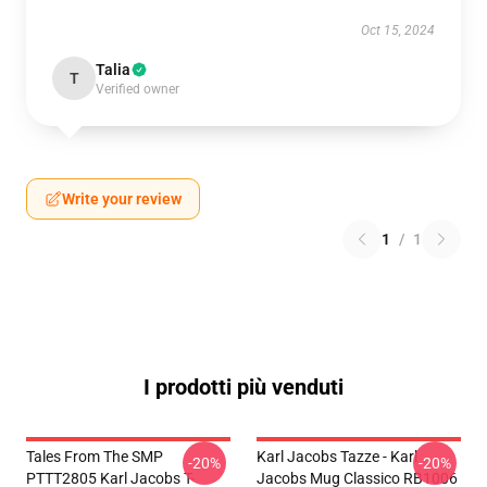
Oct 15, 2024
Talia
T
Verified owner
Write your review
1
/
1
I prodotti più venduti
Tales From The SMP
Karl Jacobs Tazze - Karl
-20%
-20%
PTTT2805 Karl Jacobs T-
Jacobs Mug Classico RB1006