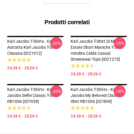
Prodotti correlati
Karl Jacobs T-Shirts - Energia
Karl Jacobs T-Shirt Di Moda -
-20%
-20%
Astratta Karl Jacobs T-Shirt
Estate Short Maniche T-Shirt
Classica [ID21912]
Vendita Calda Casual
Streetwear Tops [ID21275]
24,38 € - 28,06 €
24,38 € - 28,06 €
Karl Jacobs T-Shirts - Karl
Karl Jacobs T-Shirts - Karl
-20%
-20%
Jacobs Selfie Classic T-Shirt
Jacobs My Beloved Classic T-
RB1006 [ID7938]
Shirt RB1006 [ID7899]
24,38 € - 28,06 €
24,38 € - 28,06 €