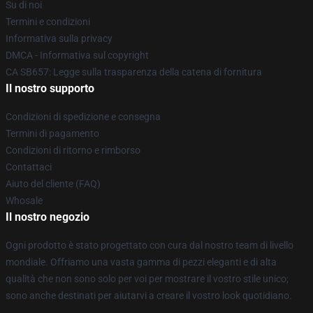
Su di noi
Termini e condizioni
Informativa sulla privacy
DMCA - Informativa sul copyright
CA SB657: Legge sulla trasparenza della catena di fornitura
Il nostro supporto
Condizioni di spedizione e consegna
Termini di pagamento
Condizioni di ritorno e rimborso
Contattaci
Aiuto del cliente (FAQ)
Whosale
Il nostro negozio
Ogni prodotto è stato progettato con cura dal nostro team di livello
mondiale. Offriamo una vasta gamma di pezzi eleganti e di alta
qualità che non sono solo per voi per mostrare il vostro stile unico;
sono anche destinati per aiutarvi a creare il vostro look quotidiano.