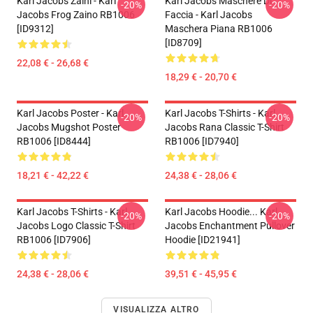
Karl Jacobs Zaini - Karl
Karl Jacobs Maschere Di
-20%
-20%
Jacobs Frog Zaino RB1006
Faccia - Karl Jacobs
[ID9312]
Maschera Piana RB1006
[ID8709]
22,08 € - 26,68 €
18,29 € - 20,70 €
Karl Jacobs Poster - Karl
Karl Jacobs T-Shirts - Karl
-20%
-20%
Jacobs Mugshot Poster
Jacobs Rana Classic T-Shirt
RB1006 [ID8444]
RB1006 [ID7940]
18,21 € - 42,22 €
24,38 € - 28,06 €
Karl Jacobs T-Shirts - Karl
Karl Jacobs Hoodie... Karl
-20%
-20%
Jacobs Logo Classic T-Shirt
Jacobs Enchantment Pullover
RB1006 [ID7906]
Hoodie [ID21941]
24,38 € - 28,06 €
39,51 € - 45,95 €
VISUALIZZA ALTRO