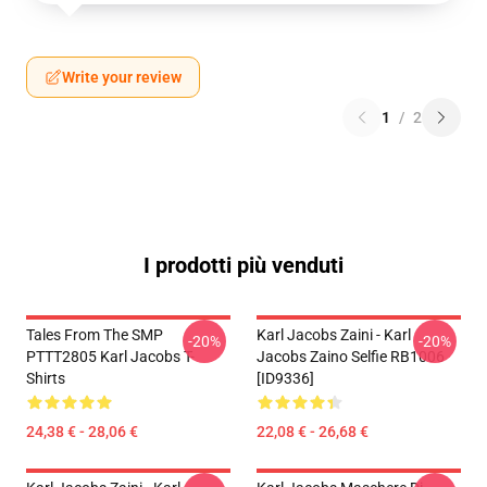
Write your review
1
/
2
I prodotti più venduti
Tales From The SMP
Karl Jacobs Zaini - Karl
-20%
-20%
PTTT2805 Karl Jacobs T-
Jacobs Zaino Selfie RB1006
Shirts
[ID9336]
24,38 € - 28,06 €
22,08 € - 26,68 €