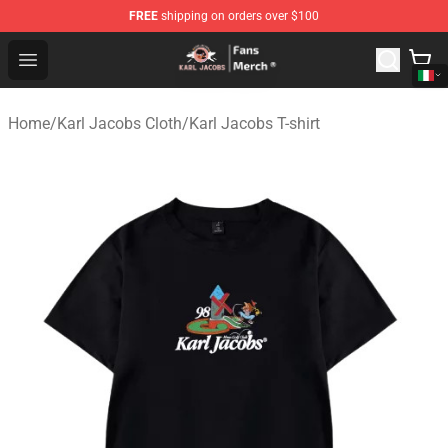
FREE
shipping on orders over $100
Karl Jacobs Store - Official Karl Jacobs Merchandise Sh
Open menu
Home
/
Karl Jacobs Cloth
/
Karl Jacobs T-shirt