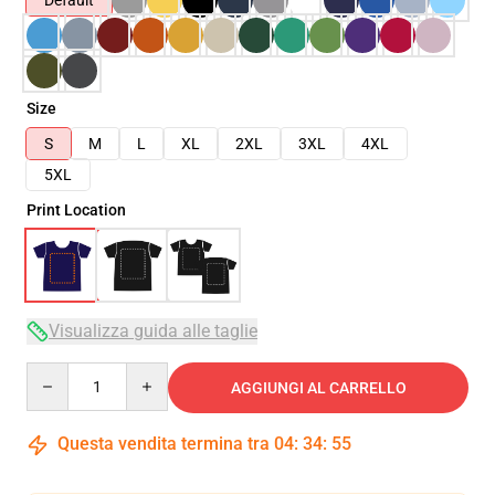
Default
Size
S
M
L
XL
2XL
3XL
4XL
5XL
Print Location
Visualizza guida alle taglie
Quantity
AGGIUNGI AL CARRELLO
Questa vendita termina tra
04
:
34
:
54