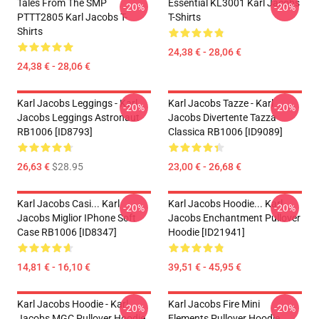
Tales From The SMP
Essential KL3001 Karl Jacobs
-20%
-20%
PTTT2805 Karl Jacobs T-
T-Shirts
Shirts
24,38 € - 28,06 €
24,38 € - 28,06 €
Karl Jacobs Leggings - Karl
Karl Jacobs Tazze - Karl
-20%
-20%
Jacobs Leggings Astronaut
Jacobs Divertente Tazza
RB1006 [ID8793]
Classica RB1006 [ID9089]
26,63 €
$28.95
23,00 € - 26,68 €
Karl Jacobs Casi... Karl
Karl Jacobs Hoodie... Karl
-20%
-20%
Jacobs Miglior IPhone Soft
Jacobs Enchantment Pullover
Case RB1006 [ID8347]
Hoodie [ID21941]
14,81 € - 16,10 €
39,51 € - 45,95 €
Karl Jacobs Hoodie - Karl
Karl Jacobs Fire Mini
-20%
-20%
Jacobs MGC Pullover Hoodie
Elements Pullover Hoodie