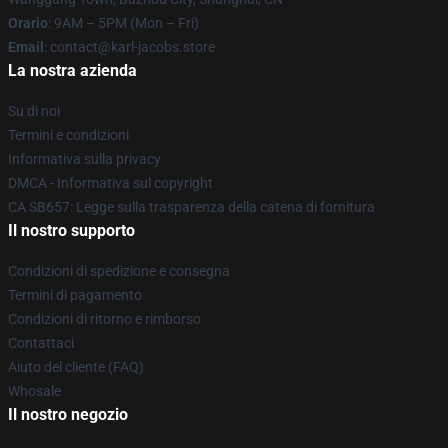
Orario
: 9AM – 5PM (Mon – Fri)
Email
: contact@karl-jacobs.store
La nostra azienda
Su di noi
Termini e condizioni
Informativa sulla privacy
DMCA - Informativa sul copyright
CA SB657: Legge sulla trasparenza della catena di fornitura
Il nostro supporto
Condizioni di spedizione e consegna
Termini di pagamento
Condizioni di ritorno e rimborso
Contattaci
Aiuto del cliente (FAQ)
Whosale
Il nostro negozio