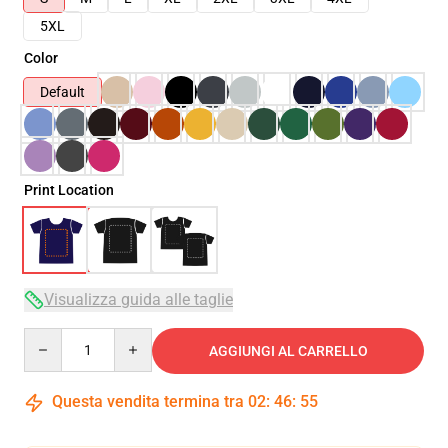
5XL
Color
Default
Print Location
Visualizza guida alle taglie
Quantity
AGGIUNGI AL CARRELLO
Questa vendita termina tra
02
:
46
:
54