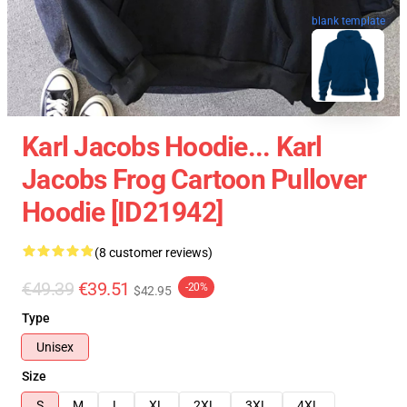
blank template
Karl Jacobs Hoodie... Karl
Jacobs Frog Cartoon Pullover
Hoodie [ID21942]
(8 customer reviews)
€49.39
€39.51
-20%
$42.95
Type
Unisex
Size
S
M
L
XL
2XL
3XL
4XL