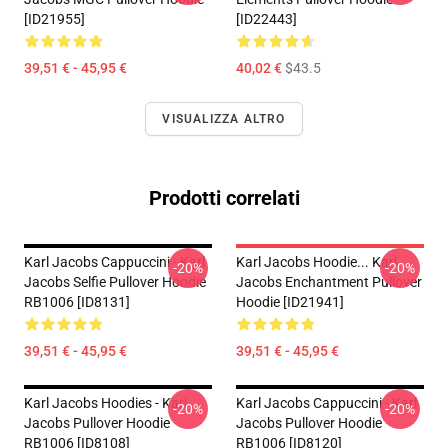
[ID21955]
[ID22443]
39,51 € - 45,95 €
40,02 €
$43.5
VISUALIZZA ALTRO
Prodotti correlati
Karl Jacobs Cappuccini - Karl
Karl Jacobs Hoodie... Karl
-20%
-20%
Jacobs Selfie Pullover Hoodie
Jacobs Enchantment Pullover
RB1006 [ID8131]
Hoodie [ID21941]
39,51 € - 45,95 €
39,51 € - 45,95 €
Karl Jacobs Hoodies - Karl
Karl Jacobs Cappuccini - Karl
-20%
-20%
Jacobs Pullover Hoodie
Jacobs Pullover Hoodie
RB1006 [ID8108]
RB1006 [ID8120]