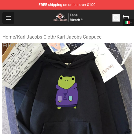
FREE
shipping on orders over $100
Karl Jacobs Store - Official Karl Jacobs Merchandise Sh
Open menu
Home
/
Karl Jacobs Cloth
/
Karl Jacobs Cappucci