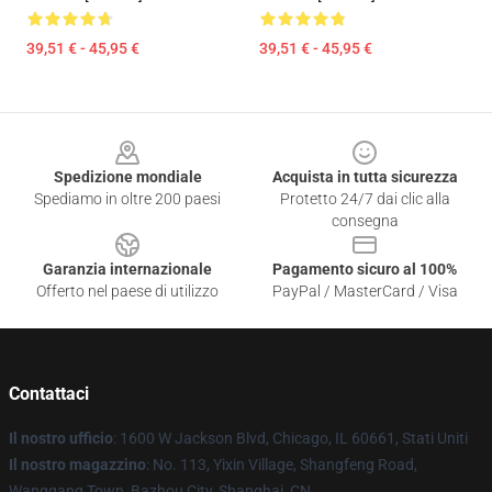
39,51 € - 45,95 €
39,51 € - 45,95 €
Footer
Spedizione mondiale
Acquista in tutta sicurezza
Spediamo in oltre 200 paesi
Protetto 24/7 dai clic alla
consegna
Garanzia internazionale
Pagamento sicuro al 100%
Offerto nel paese di utilizzo
PayPal / MasterCard / Visa
Contattaci
Il nostro ufficio
: 1600 W Jackson Blvd, Chicago, IL 60661, Stati Uniti
Il nostro magazzino
: No. 113, Yixin Village, Shangfeng Road,
Wanggang Town, Bazhou City, Shanghai, CN