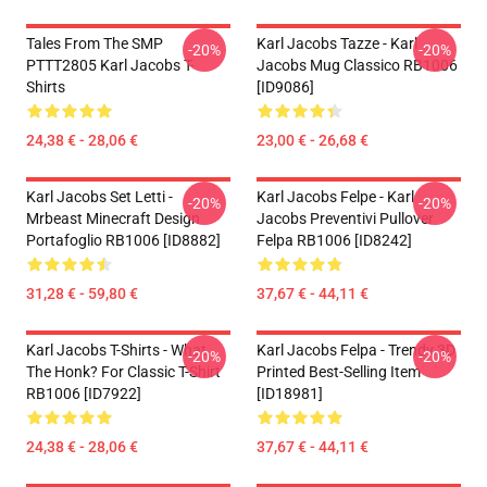
Tales From The SMP
Karl Jacobs Tazze - Karl
-20%
-20%
PTTT2805 Karl Jacobs T-
Jacobs Mug Classico RB1006
Shirts
[ID9086]
24,38 € - 28,06 €
23,00 € - 26,68 €
Karl Jacobs Set Letti -
Karl Jacobs Felpe - Karl
-20%
-20%
Mrbeast Minecraft Design
Jacobs Preventivi Pullover
Portafoglio RB1006 [ID8882]
Felpa RB1006 [ID8242]
31,28 € - 59,80 €
37,67 € - 44,11 €
Karl Jacobs T-Shirts - What
Karl Jacobs Felpa - Trendy 3D
-20%
-20%
The Honk? For Classic T-Shirt
Printed Best-Selling Item
RB1006 [ID7922]
[ID18981]
24,38 € - 28,06 €
37,67 € - 44,11 €