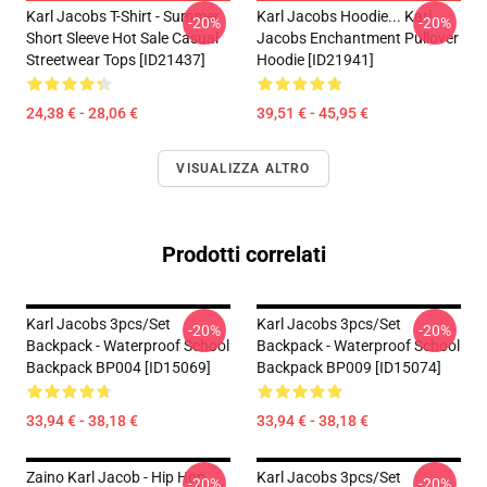
Karl Jacobs T-Shirt - Summer
Karl Jacobs Hoodie... Karl
-20%
-20%
Short Sleeve Hot Sale Casual
Jacobs Enchantment Pullover
Streetwear Tops [ID21437]
Hoodie [ID21941]
24,38 € - 28,06 €
39,51 € - 45,95 €
VISUALIZZA ALTRO
Prodotti correlati
Karl Jacobs 3pcs/set
Karl Jacobs 3pcs/set
-20%
-20%
Backpack - Waterproof School
Backpack - Waterproof School
Backpack BP004 [ID15069]
Backpack BP009 [ID15074]
33,94 € - 38,18 €
33,94 € - 38,18 €
Zaino Karl Jacob - Hip Hop
Karl Jacobs 3pcs/set
-20%
-20%