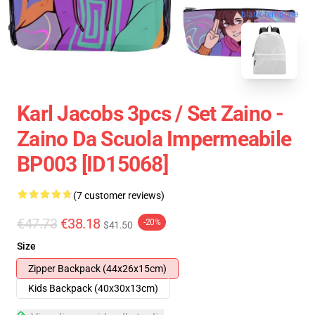
blank template
Karl Jacobs 3pcs / Set Zaino -
Zaino Da Scuola Impermeabile
BP003 [ID15068]
(7 customer reviews)
€47.73
€38.18
-20%
$41.50
Size
Zipper Backpack (44x26x15cm)
Kids Backpack (40x30x13cm)