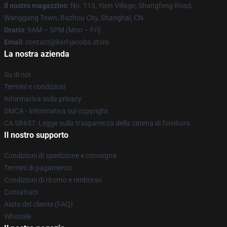
Il nostro magazzino
: No. 113, Yixin Village, Shangfeng Road,
Wanggang Town, Bazhou City, Shanghai, CN
Orario
: 9AM – 5PM (Mon – Fri)
Email
: contact@karl-jacobs.store
La nostra azienda
Su di noi
Termini e condizioni
Informativa sulla privacy
DMCA - Informativa sul copyright
CA SB657: Legge sulla trasparenza della catena di fornitura
Il nostro supporto
Condizioni di spedizione e consegna
Termini di pagamento
Condizioni di ritorno e rimborso
Contattaci
Aiuto del cliente (FAQ)
Whosale