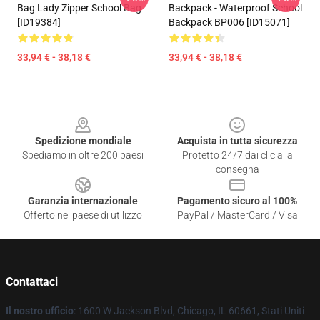
Bag Lady Zipper School Bag
Backpack - Waterproof School
[ID19384]
Backpack BP006 [ID15071]
33,94 € - 38,18 €
33,94 € - 38,18 €
Footer
Spedizione mondiale
Acquista in tutta sicurezza
Spediamo in oltre 200 paesi
Protetto 24/7 dai clic alla
consegna
Garanzia internazionale
Pagamento sicuro al 100%
Offerto nel paese di utilizzo
PayPal / MasterCard / Visa
Contattaci
Il nostro ufficio
: 1600 W Jackson Blvd, Chicago, IL 60661, Stati Uniti